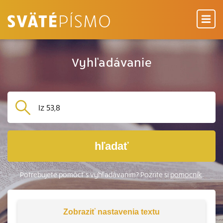
Vyhľadávanie
hľadať
Potrebujete pomôcť s vyhľadávaním? Pozrite si
pomocník
.
Zobraziť
nastavenia textu