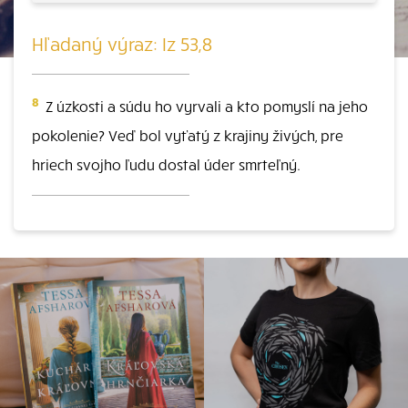
Hľadaný výraz: Iz 53,8
8
Z úzkosti a súdu ho vyrvali a kto pomyslí na jeho
pokolenie? Veď bol vyťatý z krajiny živých, pre
hriech svojho ľudu dostal úder smrteľný.