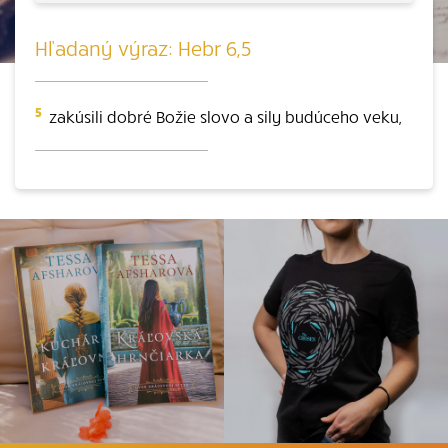
Hľadaný výraz: Hebr 6,5
5
zakúsili dobré Božie slovo a sily budúceho veku,