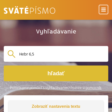
Vyhľadávanie
hľadať
Potrebujete pomôcť s vyhľadávaním? Pozrite si
pomocník
.
Zobraziť
nastavenia textu