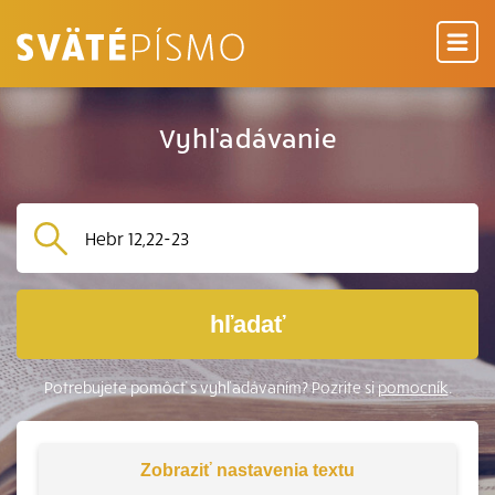
Vyhľadávanie
hľadať
Potrebujete pomôcť s vyhľadávaním? Pozrite si
pomocník
.
Zobraziť
nastavenia textu