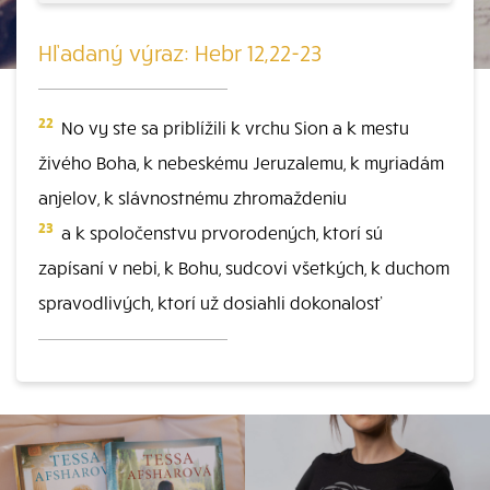
Hľadaný výraz: Hebr 12,22-23
22
No vy ste sa priblížili k vrchu Sion a k mestu
živého Boha, k nebeskému Jeruzalemu, k myriadám
anjelov, k slávnostnému zhromaždeniu
23
a k spoločenstvu prvorodených, ktorí sú
zapísaní v nebi, k Bohu, sudcovi všetkých, k duchom
spravodlivých, ktorí už dosiahli dokonalosť