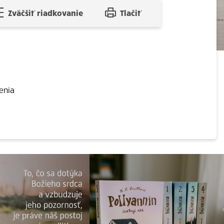
Zväčšiť riadkovanie
Tlačiť
enia