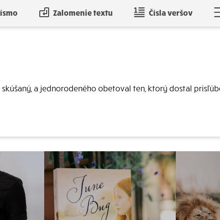
písmo
Zalomenie textu
Čísla veršov
 skúšaný, a jednorodeného obetoval ten, ktorý dostal prisľúb