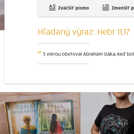
Zväčšiť písmo
Zmenšiť 
Hľadaný výraz: Hebr 11,17
17
S vierou obetoval Abrahám Izáka, keď bol