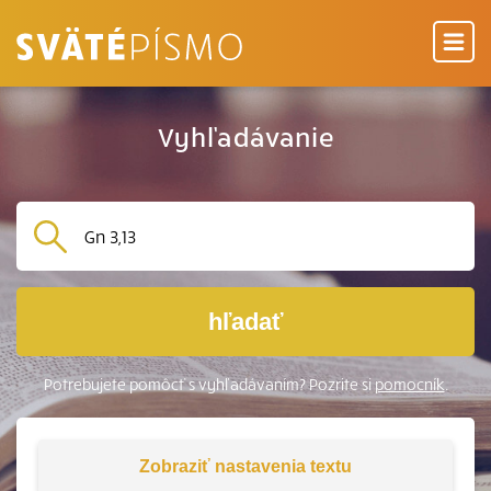
Vyhľadávanie
hľadať
Potrebujete pomôcť s vyhľadávaním? Pozrite si
pomocník
.
Zobraziť
nastavenia textu