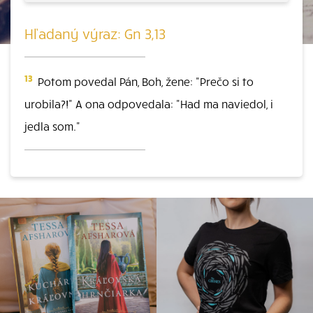
Hľadaný výraz: Gn 3,13
13
Potom povedal Pán, Boh, žene: "Prečo si to
urobila?!" A ona odpovedala: "Had ma naviedol, i
jedla som."