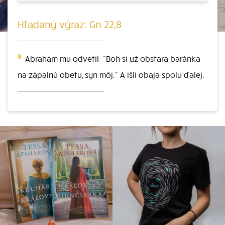
Hľadaný výraz: Gn 22,8
8
Abrahám mu odvetil: "Boh si už obstará baránka
na zápalnú obetu, syn môj." A išli obaja spolu ďalej.