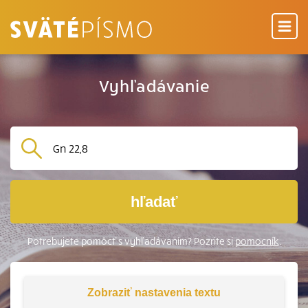
Vyhľadávanie
hľadať
Potrebujete pomôcť s vyhľadávaním? Pozrite si
pomocník
.
Zobraziť
nastavenia textu