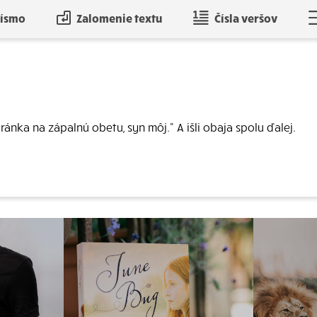
písmo
Zalomenie textu
Čísla veršov
ánka na zápalnú obetu, syn môj." A išli obaja spolu ďalej.