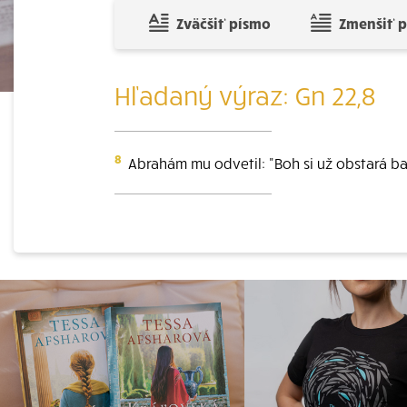
Zväčšiť písmo
Zmenšiť 
Hľadaný výraz: Gn 22,8
8
Abrahám mu odvetil: "Boh si už obstará bar