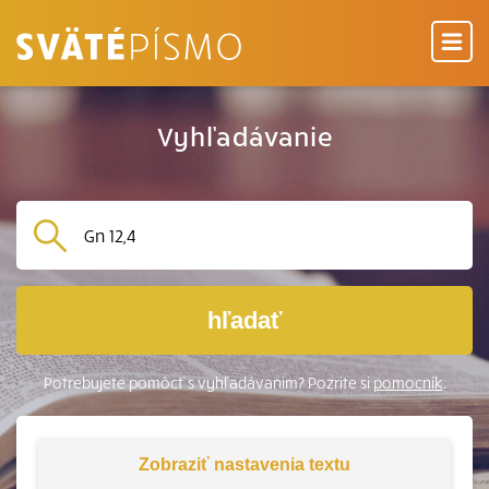
Vyhľadávanie
hľadať
Potrebujete pomôcť s vyhľadávaním? Pozrite si
pomocník
.
Zobraziť
nastavenia textu