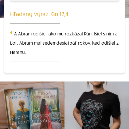
Hľadaný výraz: Gn 12,4
4
A Abram odišiel, ako mu rozkázal Pán. Išiel s ním aj
Lot. Abram mal sedemdesiatpäť rokov, keď odišiel z
Haranu.