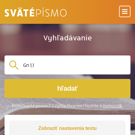
Vyhľadávanie
hľadať
Potrebujete pomôcť s vyhľadávaním? Pozrite si
pomocník
.
Zobraziť
nastavenia textu