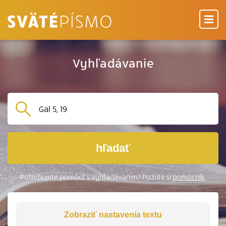
Vyhľadávanie
hľadať
Potrebujete pomôcť s vyhľadávaním? Pozrite si
pomocník
.
Zobraziť
nastavenia textu