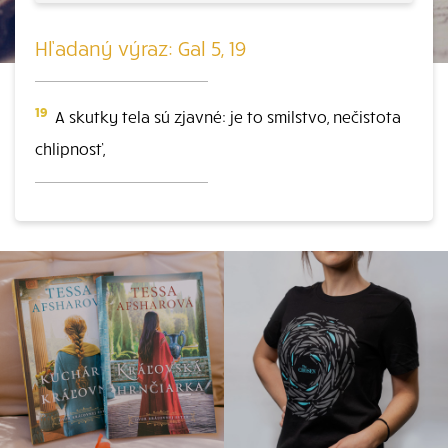
Hľadaný výraz: Gal 5, 19
19
A skutky tela sú zjavné: je to smilstvo, nečistota
chlipnosť,