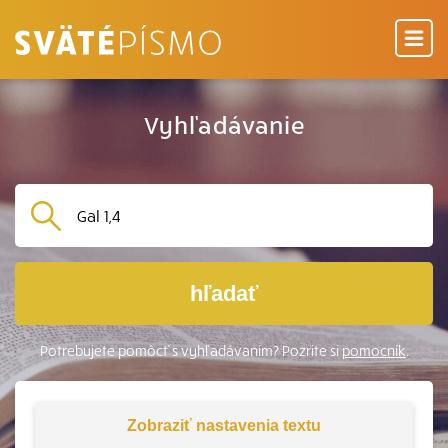
Vyhľadávanie
hľadať
Potrebujete pomôcť s vyhľadávaním? Pozrite si
pomocník
.
Zobraziť
nastavenia textu