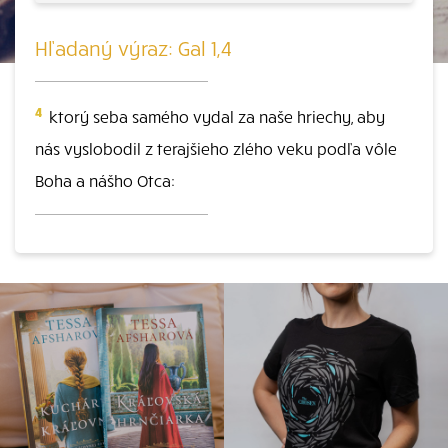
Hľadaný výraz: Gal 1,4
4
ktorý seba samého vydal za naše hriechy, aby
nás vyslobodil z terajšieho zlého veku podľa vôle
Boha a nášho Otca: