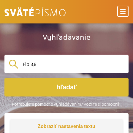
Vyhľadávanie
hľadať
Potrebujete pomôcť s vyhľadávaním? Pozrite si
pomocník
.
Zobraziť
nastavenia textu