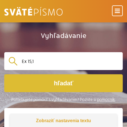
Vyhľadávanie
hľadať
Potrebujete pomôcť s vyhľadávaním? Pozrite si
pomocník
.
Zobraziť
nastavenia textu