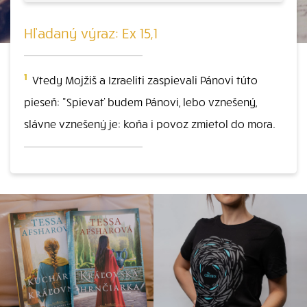
Hľadaný výraz: Ex 15,1
1
Vtedy Mojžiš a Izraeliti zaspievali Pánovi túto
pieseň: "Spievať budem Pánovi, lebo vznešený,
slávne vznešený je: koňa i povoz zmietol do mora.