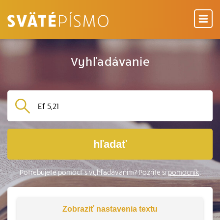
Vyhľadávanie
hľadať
Potrebujete pomôcť s vyhľadávaním? Pozrite si
pomocník
.
Zobraziť
nastavenia textu