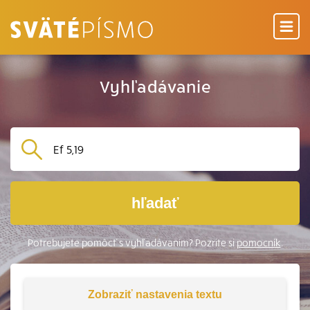
Vyhľadávanie
hľadať
Potrebujete pomôcť s vyhľadávaním? Pozrite si
pomocník
.
Zobraziť
nastavenia textu