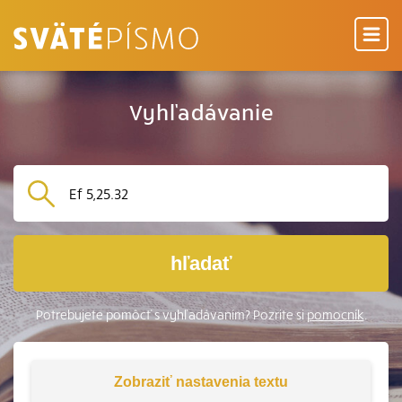
Vyhľadávanie
hľadať
Potrebujete pomôcť s vyhľadávaním? Pozrite si
pomocník
.
Zobraziť
nastavenia textu