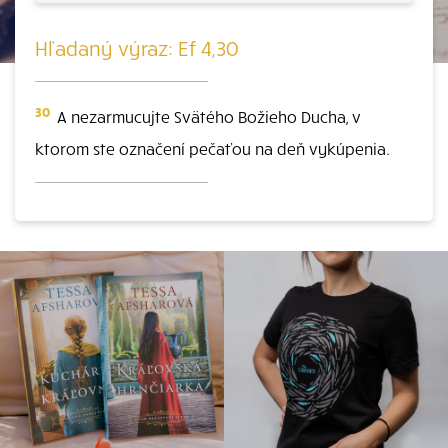
Hľadaný výraz: Ef 4,30
30
A nezarmucujte Svätého Božieho Ducha, v
ktorom ste označení pečaťou na deň vykúpenia.