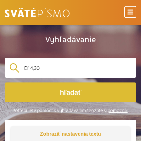
Vyhľadávanie
hľadať
Potrebujete pomôcť s vyhľadávaním? Pozrite si
pomocník
.
Zobraziť
nastavenia textu