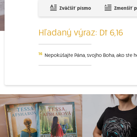
Zväčšiť písmo
Zmenšiť 
Hľadaný výraz: Dt 6,16
16
Nepokúšajte Pána, svojho Boha, ako ste h