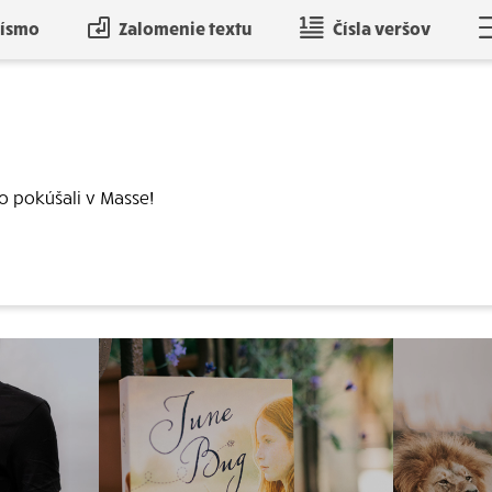
písmo
Zalomenie textu
Čísla veršov
o pokúšali v Masse!