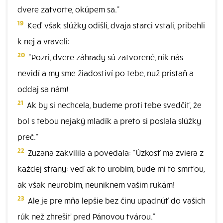
dvere zatvorte, okúpem sa."
19
Keď však slúžky odišli, dvaja starci vstali, pribehli
k nej a vraveli:
20
"Pozri, dvere záhrady sú zatvorené, nik nás
nevidí a my sme žiadostiví po tebe, nuž pristaň a
oddaj sa nám!
21
Ak by si nechcela, budeme proti tebe svedčiť, že
bol s tebou nejaký mladík a preto si poslala slúžky
preč."
22
Zuzana zakvílila a povedala: "Úzkosť ma zviera z
každej strany: veď ak to urobím, bude mi to smrťou,
ak však neurobím, neuniknem vašim rukám!
23
Ale je pre mňa lepšie bez činu upadnúť do vašich
rúk než zhrešiť pred Pánovou tvárou."