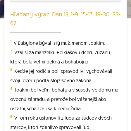
Hľadaný výraz: Dan 13, 1-9. 15-17. 19-30. 33-
62
1
V Babylone býval istý muž, menom Joakim.
2
Vzal si za manželku Helkiášovu dcéru Zuzanu,
ktorá bola veľmi pekná a bohabojná.
3
Keďže jej rodičia boli spravodliví, vychovávali
svoju dcéru podľa Mojžišovho zákona.
4
Joakim bol veľmi bohatý a v susedstve domu mal
ovocnú záhradu; a pretože bol váženejší ako
ostatní, schádzali sa k nemu Židia.
5
V tom roku ustanovili z ľudu za sudcov dvoch
starcov, ktorí zdanlivo spravovali ľud.