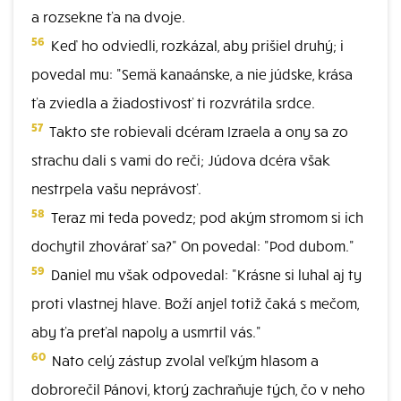
a rozsekne ťa na dvoje.
56
Keď ho odviedli, rozkázal, aby prišiel druhý; i
povedal mu: "Semä kanaánske, a nie júdske, krása
ťa zviedla a žiadostivosť ti rozvrátila srdce.
57
Takto ste robievali dcéram Izraela a ony sa zo
strachu dali s vami do reči; Júdova dcéra však
nestrpela vašu neprávosť.
58
Teraz mi teda povedz; pod akým stromom si ich
dochytil zhovárať sa?" On povedal: "Pod dubom."
59
Daniel mu však odpovedal: "Krásne si luhal aj ty
proti vlastnej hlave. Boží anjel totiž čaká s mečom,
aby ťa preťal napoly a usmrtil vás."
60
Nato celý zástup zvolal veľkým hlasom a
dobrorečil Pánovi, ktorý zachraňuje tých, čo v neho