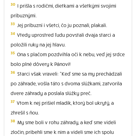
30
I prišla s rodičmi, dietkami a všetkými svojimi
príbuznými.
33
Jej príbuzní i všetci, čo ju poznali, plakali.
34
Vtedy uprostred ľudu povstali dvaja starci a
položili ruky na jej hlavu.
35
Ona s plačom pozdvihla oči k nebu, veď jej srdce
bolo plné dôvery k Pánovi!
36
Starci však vraveli: "Keď sme sa my prechádzali
po záhrade, vošla táto s dvoma slúžkami, zatvorila
dvere záhrady a poslala slúžky preč.
37
Vtom k nej prišiel mladík, ktorý bol ukrytý, a
zhrešil s ňou.
38
My sme boli v rohu záhrady, a keď sme videli
zločin, pribehli sme k nim a videli sme ich spolu