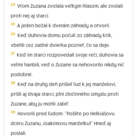
24
Vtom Zuzana zvolala veľkým hlasom, ale zvolali
proti nej aj starci.
25
A jeden bežal k dverám záhrady a otvoril.
26
Keď sluhovia domu počuli zo záhrady krik,
vbehli cez zadné dvierka pozrieť, čo sa deje.
27
Keď im starci rozpovedali svoje reči, sluhovia sa
veľmi hanbili, veď o Zuzane sa nehovorilo nikdy nič
podobné.
28
Keď na druhý deň prišiel ľud k jej manželovi,
prišli aj dvaja starci, plní zločinného úmyslu proti
Zuzane, aby ju mohli zabiť.
29
Hovorili pred ľudom: "Pošlite po Helkiášovu
dcéru Zuzanu, Joakimovu manželku!" Hneď aj
poslali.