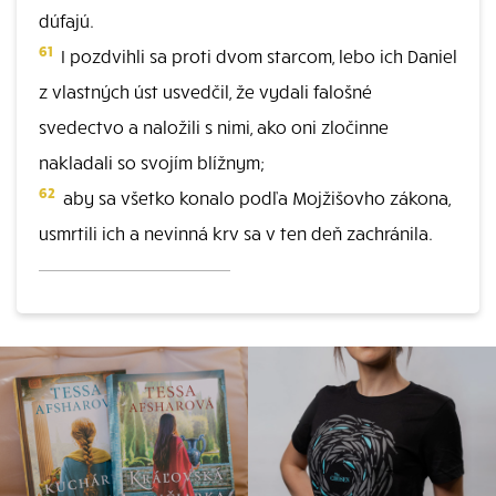
dúfajú.
61
I pozdvihli sa proti dvom starcom, lebo ich Daniel
z vlastných úst usvedčil, že vydali falošné
svedectvo a naložili s nimi, ako oni zločinne
nakladali so svojím blížnym;
62
aby sa všetko konalo podľa Mojžišovho zákona,
usmrtili ich a nevinná krv sa v ten deň zachránila.