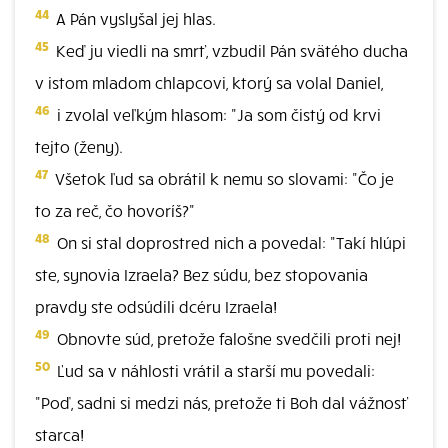
44
A Pán vyslyšal jej hlas.
45
Keď ju viedli na smrť, vzbudil Pán svätého ducha
v istom mladom chlapcovi, ktorý sa volal Daniel,
46
i zvolal veľkým hlasom: "Ja som čistý od krvi
tejto (ženy).
47
Všetok ľud sa obrátil k nemu so slovami: "Čo je
to za reč, čo hovoríš?"
48
On si stal doprostred nich a povedal: "Takí hlúpi
ste, synovia Izraela? Bez súdu, bez stopovania
pravdy ste odsúdili dcéru Izraela!
49
Obnovte súd, pretože falošne svedčili proti nej!
50
Ľud sa v náhlosti vrátil a starší mu povedali:
"Poď, sadni si medzi nás, pretože ti Boh dal vážnosť
starca!