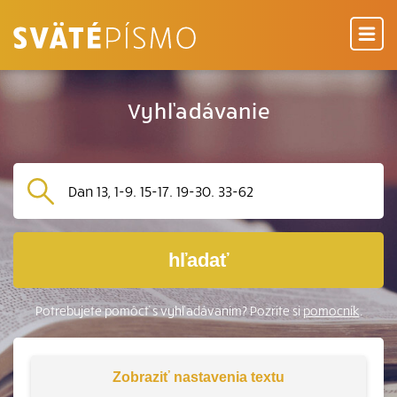
Vyhľadávanie
hľadať
Potrebujete pomôcť s vyhľadávaním? Pozrite si
pomocník
.
Zobraziť
nastavenia textu