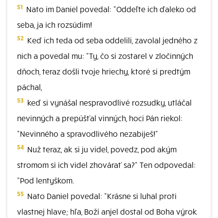
51
Nato im Daniel povedal: "Oddeľte ich ďaleko od
seba, ja ich rozsúdim!
52
Keď ich teda od seba oddelili, zavolal jedného z
nich a povedal mu: "Ty, čo si zostarel v zločinných
dňoch, teraz došli tvoje hriechy, ktoré si predtým
páchal,
53
keď si vynášal nespravodlivé rozsudky, utláčal
nevinných a prepúšťal vinných, hoci Pán riekol:
"Nevinného a spravodlivého nezabiješ!"
54
Nuž teraz, ak si ju videl, povedz, pod akým
stromom si ich videl zhovárať sa?" Ten odpovedal:
"Pod lentyškom.
55
Nato Daniel povedal: "Krásne si luhal proti
vlastnej hlave; hľa, Boží anjel dostal od Boha výrok