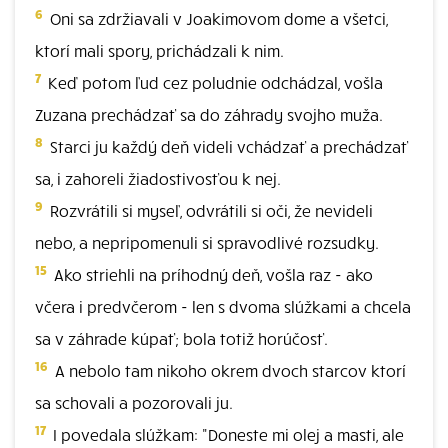
6
Oni sa zdržiavali v Joakimovom dome a všetci,
ktorí mali spory, prichádzali k nim.
7
Keď potom ľud cez poludnie odchádzal, vošla
Zuzana prechádzať sa do záhrady svojho muža.
8
Starci ju každý deň videli vchádzať a prechádzať
sa, i zahoreli žiadostivosťou k nej.
9
Rozvrátili si myseľ, odvrátili si oči, že nevideli
nebo, a nepripomenuli si spravodlivé rozsudky.
15
Ako striehli na príhodný deň, vošla raz - ako
včera i predvčerom - len s dvoma slúžkami a chcela
sa v záhrade kúpať; bola totiž horúčosť.
16
A nebolo tam nikoho okrem dvoch starcov ktorí
sa schovali a pozorovali ju.
17
I povedala slúžkam: "Doneste mi olej a masti, ale