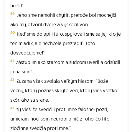
hrešiť.
39
Jeho sme nemohli chytiť, pretože bol mocnejší
ako my, otvoril dvere a vyskočil von.
40
Keď sme dolapili túto, spytovali sme sa jej, kto je
ten mladík, ale nechcela prezradiť. Toto
dosvedčujeme!"
41
Zástup im ako starcom a sudcom uveril a odsúdil
ju na smrť.
42
Zuzana však zvolala veľkým hlasom: "Bože
večný, ktorý poznáš skryté veci, ktorý vieš všetko
skôr, ako sa stane,
43
ty vieš, že svedčili proti mne falošne; pozri,
umieram, hoci som neurobila nič z toho, čo títo
zločinne svedčia proti mne."