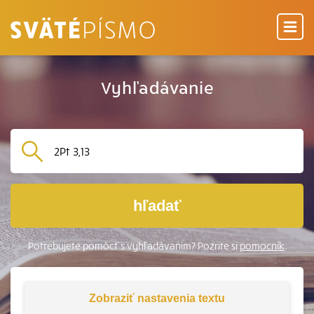
Vyhľadávanie
hľadať
Potrebujete pomôcť s vyhľadávaním? Pozrite si
pomocník
.
Zobraziť
nastavenia textu