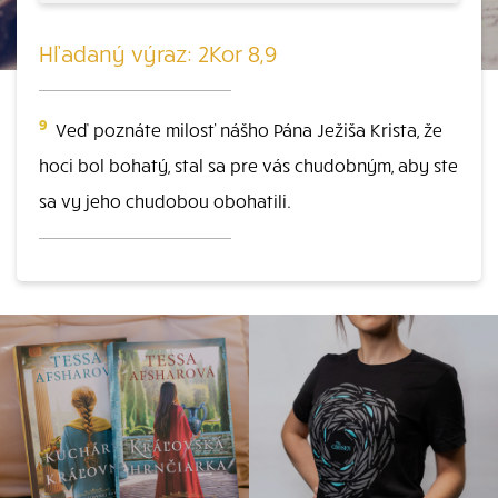
Hľadaný výraz: 2Kor 8,9
9
Veď poznáte milosť nášho Pána Ježiša Krista, že
hoci bol bohatý, stal sa pre vás chudobným, aby ste
sa vy jeho chudobou obohatili.