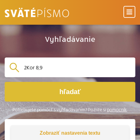
Vyhľadávanie
hľadať
Potrebujete pomôcť s vyhľadávaním? Pozrite si
pomocník
.
Zobraziť
nastavenia textu