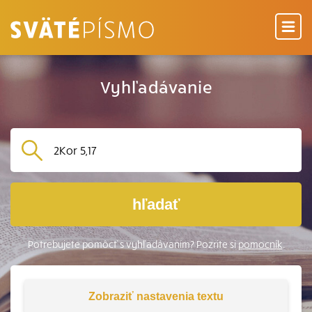
Vyhľadávanie
hľadať
Potrebujete pomôcť s vyhľadávaním? Pozrite si
pomocník
.
Zobraziť
nastavenia textu