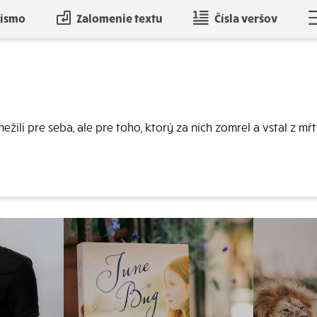
písmo
Zalomenie textu
Čísla veršov
 nežili pre seba, ale pre toho, ktorý za nich zomrel a vstal z mŕ