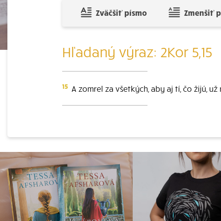
Zväčšiť písmo
Zmenšiť 
Hľadaný výraz: 2Kor 5,15
15
A zomrel za všetkých, aby aj tí, čo žijú, už