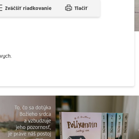
Zväčšiť riadkovanie
Tlačiť
tvych.