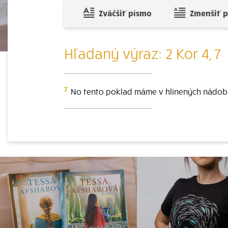
Zväčšiť písmo
Zmenšiť 
Hľadaný výraz: 2 Kor 4, 7
7
No tento poklad máme v hlinených nádobá