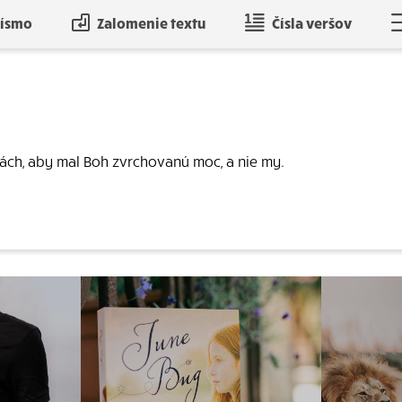
písmo
Zalomenie textu
Čísla veršov
ch, aby mal Boh zvrchovanú moc, a nie my.