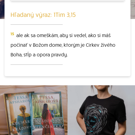
Hľadaný výraz: 1Tim 3,15
15
ale ak sa omeškám, aby si vedel, ako si máš
počínať v Božom dome, ktorým je Cirkev živého
Boha, stĺp a opora pravdy.