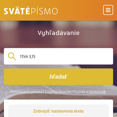
Vyhľadávanie
hľadať
Potrebujete pomôcť s vyhľadávaním? Pozrite si
pomocník
.
Zobraziť
nastavenia textu