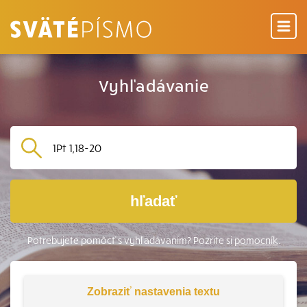
Vyhľadávanie
hľadať
Potrebujete pomôcť s vyhľadávaním? Pozrite si
pomocník
.
Zobraziť
nastavenia textu