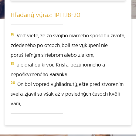
Hľadaný výraz: 1Pt 1,18-20
18
Veď viete, že zo svojho márneho spôsobu života,
zdedeného po otcoch, boli ste vykúpení nie
porušiteľným striebrom alebo zlatom,
19
ale drahou krvou Krista, bezúhonného a
nepoškvrneného Baránka.
20
On bol vopred vyhliadnutý, ešte pred stvorením
sveta, zjavil sa však až v posledných časoch kvôli
vám,