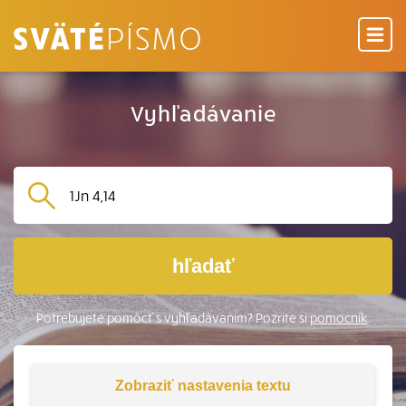
Vyhľadávanie
hľadať
Potrebujete pomôcť s vyhľadávaním? Pozrite si
pomocník
.
Zobraziť
nastavenia textu