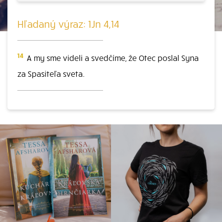
Hľadaný výraz: 1Jn 4,14
14
A my sme videli a svedčíme, že Otec poslal Syna
za Spasiteľa sveta.