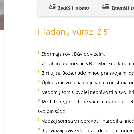
Zväčšiť písmo
Zmenšiť 
Hľadaný výraz: Ž 51
1
Zbormajstrovi. Dávidov žalm.
2
Zložil ho po hriechu s Betsabe, keď k nemu
3
Zmiluj sa, Bože, nado mnou pre svoje milo
4
Úplne zmy zo mňa moju vinu a očisť ma od
5
Vedomý som si svojej neprávosti a svoj hr
6
Proti tebe, proti tebe samému som sa prehr
svojom súde.
7
Naozaj som sa v neprávosti narodil a hri
8
Ty naozaj máš záľubu v srdci úprimnom a 