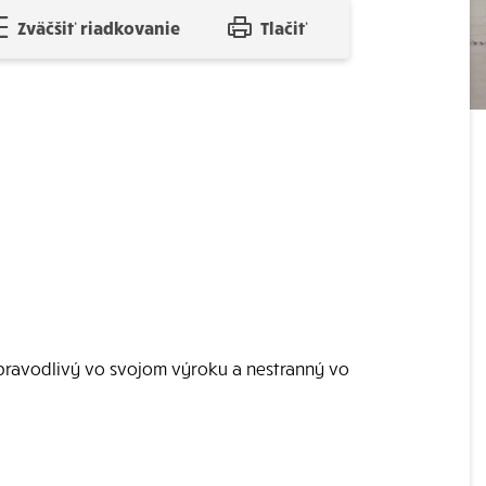
Zväčšiť riadkovanie
Tlačiť
l spravodlivý vo svojom výroku a nestranný vo