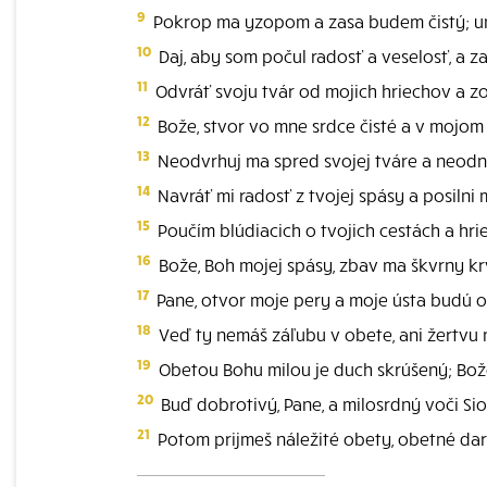
9
Pokrop ma yzopom a zasa budem čistý; u
10
Daj, aby som počul radosť a veselosť, a zap
11
Odvráť svoju tvár od mojich hriechov a zo
12
Bože, stvor vo mne srdce čisté a v mojo
13
Neodvrhuj ma spred svojej tváre a neodn
14
Navráť mi radosť z tvojej spásy a posilni
15
Poučím blúdiacich o tvojich cestách a hrie
16
Bože, Boh mojej spásy, zbav ma škvrny krv
17
Pane, otvor moje pery a moje ústa budú o
18
Veď ty nemáš záľubu v obete, ani žertvu
19
Obetou Bohu milou je duch skrúšený; Bo
20
Buď dobrotivý, Pane, a milosrdný voči Si
21
Potom prijmeš náležité obety, obetné dary