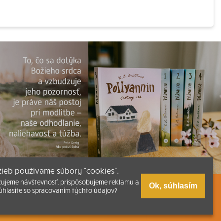
užieb používame súbory “cookies”.
zujeme návštevnosť, prispôsobujeme reklamu a
Ok, súhlasím
úhlasíte so spracovaním týchto údajov?
zmus
Tlačená verzia Písma
níhkupectvu
Kumran.sk