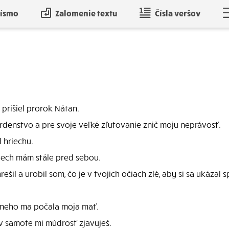
písmo
Zalomenie textu
Čísla veršov
 prišiel prorok Nátan.
srdenstvo a pre svoje veľké zľutovanie znič moju neprávosť.
 hriechu.
iech mám stále pred sebou.
ešil a urobil som, čo je v tvojich očiach zlé, aby si sa ukáza
ešneho ma počala moja mať.
v samote mi múdrosť zjavuješ.