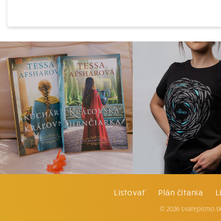
Listovať
Plán čítania
L
© 2026 svatepismo.sk