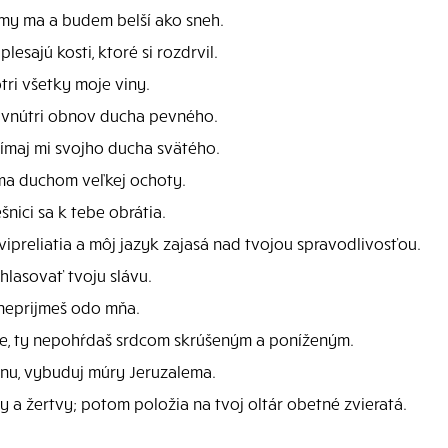
my ma a budem belší ako sneh.
lesajú kosti, ktoré si rozdrvil.
tri všetky moje viny.
m vnútri obnov ducha pevného.
ímaj mi svojho ducha svätého.
 ma duchom veľkej ochoty.
šnici sa k tebe obrátia.
ipreliatia a môj jazyk zajasá nad tvojou spravodlivosťou.
hlasovať tvoju slávu.
 neprijmeš odo mňa.
že, ty nepohŕdaš srdcom skrúšeným a poníženým.
onu, vybuduj múry Jeruzalema.
 a žertvy; potom položia na tvoj oltár obetné zvieratá.