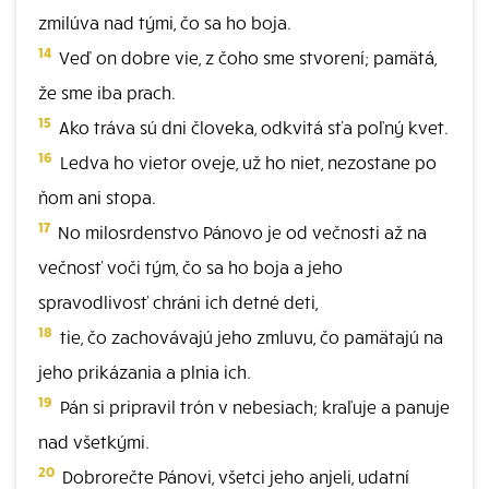
zmilúva nad tými, čo sa ho boja.
14
Veď on dobre vie, z čoho sme stvorení; pamätá,
že sme iba prach.
15
Ako tráva sú dni človeka, odkvitá sťa poľný kvet.
16
Ledva ho vietor oveje, už ho niet, nezostane po
ňom ani stopa.
17
No milosrdenstvo Pánovo je od večnosti až na
večnosť voči tým, čo sa ho boja a jeho
spravodlivosť chráni ich detné deti,
18
tie, čo zachovávajú jeho zmluvu, čo pamätajú na
jeho prikázania a plnia ich.
19
Pán si pripravil trón v nebesiach; kraľuje a panuje
nad všetkými.
20
Dobrorečte Pánovi, všetci jeho anjeli, udatní