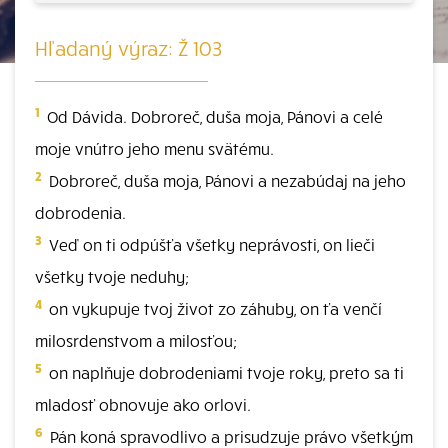
Hľadaný výraz: Ž 103
1
Od Dávida. Dobroreč, duša moja, Pánovi a celé
moje vnútro jeho menu svätému.
2
Dobroreč, duša moja, Pánovi a nezabúdaj na jeho
dobrodenia.
3
Veď on ti odpúšťa všetky neprávosti, on lieči
všetky tvoje neduhy;
4
on vykupuje tvoj život zo záhuby, on ťa venčí
milosrdenstvom a milosťou;
5
on naplňuje dobrodeniami tvoje roky, preto sa ti
mladosť obnovuje ako orlovi.
6
Pán koná spravodlivo a prisudzuje právo všetkým