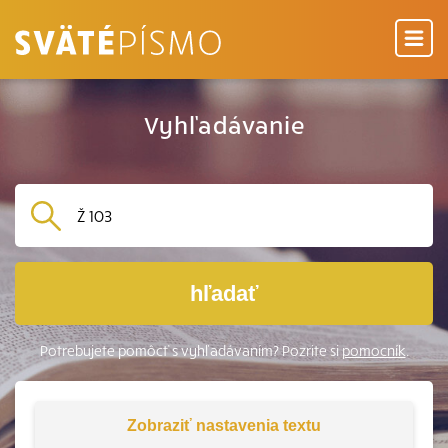
Vyhľadávanie
hľadať
Potrebujete pomôcť s vyhľadávaním? Pozrite si
pomocník
.
Zobraziť
nastavenia textu