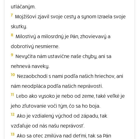
utláčaným.
7
Mojžišovi zjavil svoje cesty a synom Izraela svoje
skutky.
8
Milostivý a milosrdný je Pán, zhovievavý a
dobrotivý nesmierne.
9
Nevyčíta nám ustavične naše chyby, ani sa
nehnevá naveky.
10
Nezaobchodí s nami podľa našich hriechov, ani
nám neodpláca podľa našich neprávostí.
11
Lebo ako vysoko je nebo od zeme, také veľké je
jeho zľutovanie voči tým, čo sa ho boja.
12
Ako je vzdialený východ od západu, tak
vzďaľuje od nás našu neprávosť.
13
Ako sa otec zmilúva nad deťmi, tak sa Pán