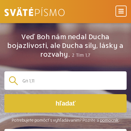
Veď Boh nám nedal Ducha
bojazlivosti, ale Ducha sily, lásky a
rozvahy.
2 Tim 1,7
hľadať
Potrebujete pomôcť s vyhľadávaním? Pozrite si
pomocník
.