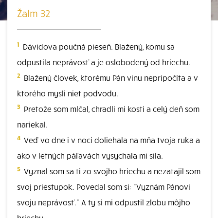
Žalm 32
1
Dávidova poučná pieseň. Blažený, komu sa
odpustila neprávosť a je oslobodený od hriechu.
2
Blažený človek, ktorému Pán vinu nepripočíta a v
ktorého mysli niet podvodu.
3
Pretože som mlčal, chradli mi kosti a celý deň som
nariekal.
4
Veď vo dne i v noci doliehala na mňa tvoja ruka a
ako v letných páľavách vysychala mi sila.
5
Vyznal som sa ti zo svojho hriechu a nezatajil som
svoj priestupok. Povedal som si: "Vyznám Pánovi
svoju neprávosť." A ty si mi odpustil zlobu môjho
hriechu.