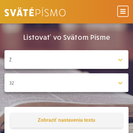
Listovať vo Svätom Písme
Zobraziť
nastavenia textu