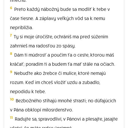
6
Preto každý nábožný bude sa modliť k tebe v
čase tiesne. A záplavy veľkých vôd sa k nemu
nepriblížia.
7
Ty si moje útočište, ochrániš ma pred súžením
zahrnieš ma radosťou zo spásy.
8
Dám ti múdrosť a poučím ťa o ceste, ktorou máš
kráčať; poradím ti a budem ťa mať stále na očiach.
9
Nebuďte ako žrebce či mulice, ktoré nemajú
rozum. Keď im chceš vložiť uzdu a zubadlo,
nepodídu k tebe.
10
Bezbožného stíhajú mnohé strasti; no dúfajúcich
v Pána obklopí milosrdenstvo.
11
Radujte sa, spravodliví, v Pánovi a plesajte, jasajte
všetci, čo máte srdce úprimné.