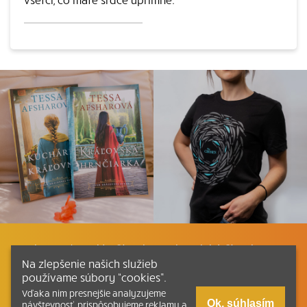
Listovať
Plán čítania
Liturgické čítania
Na zlepšenie našich služieb
používame súbory “cookies”.
Kontakt
Ako čítať bibliu
Katechizmus
Vďaka nim presnejšie analyzujeme
Ok, súhlasím
návštevnosť, prispôsobujeme reklamu a