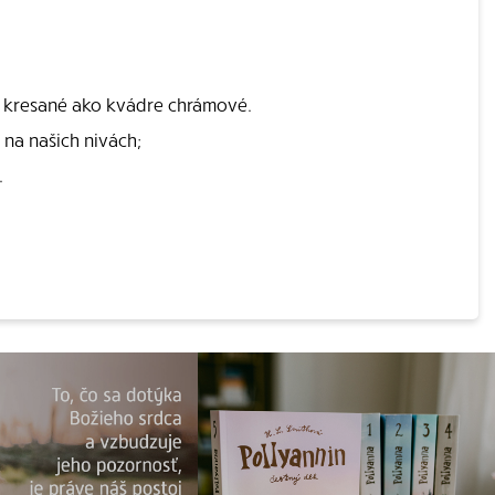
é, kresané ako kvádre chrámové.
 na našich nivách;
.