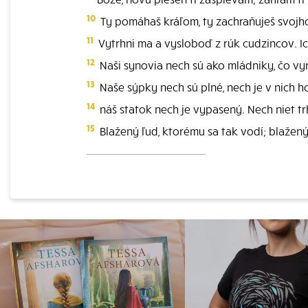
10
Ty pomáhaš kráľom, ty zachraňuješ svoj
11
Vytrhni ma a vysloboď z rúk cudzincov. Ich
12
Naši synovia nech sú ako mládniky, čo vyr
13
Naše sýpky nech sú plné, nech je v nich ho
14
náš statok nech je vypasený. Nech niet trh
15
Blažený ľud, ktorému sa tak vodí; blažený