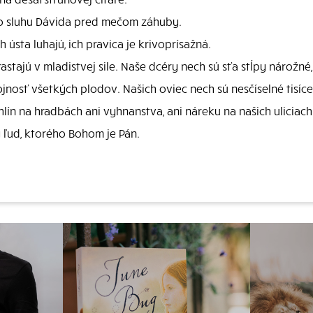
ho sluhu Dávida pred mečom záhuby.
 ústa luhajú, ich pravica je krivoprísažná.
astajú v mladistvej sile. Naše dcéry nech sú sťa stĺpy nárožn
jnosť všetkých plodov. Našich oviec nech sú nesčíselné tisíce
lín na hradbách ani vyhnanstva, ani náreku na našich uliciach
 ľud, ktorého Bohom je Pán.