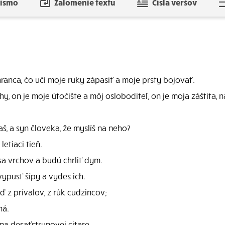
písmo
Zalomenie textu
Čísla veršov
anca, čo učí moje ruky zápasiť a moje prsty bojovať.
, on je moje útočište a môj osloboditeľ, on je moja záštita, 
š, a syn človeka, že myslíš na neho?
etiaci tieň.
 sa vrchov a budú chrliť dym.
ypusť šípy a vydes ich.
ď z prívalov, z rúk cudzincov;
ná.
na desaťstrunovej citare.