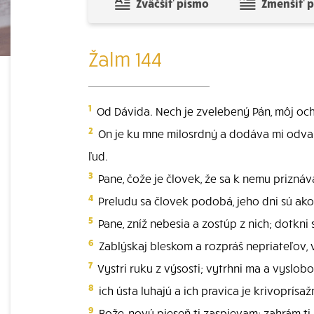
Zväčšiť písmo
Zmenšiť 
Žalm 144
1
Od Dávida. Nech je zvelebený Pán, môj ochr
2
On je ku mne milosrdný a dodáva mi odvahy
ľud.
3
Pane, čože je človek, že sa k nemu priznáva
4
Preludu sa človek podobá, jeho dni sú ako l
5
Pane, zníž nebesia a zostúp z nich; dotkni
6
Zablýskaj bleskom a rozpráš nepriateľov, v
7
Vystri ruku z výsosti; vytrhni ma a vyslobo
8
ich ústa luhajú a ich pravica je krivoprísaž
9
Bože, novú pieseň ti zaspievam; zahrám ti 