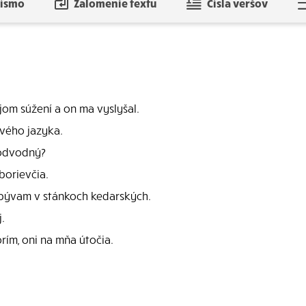
písmo
Zalomenie textu
Čísla veršov
jom súžení a on ma vyslyšal.
ivého jazyka.
 podvodný?
borievčia.
bývam v stánkoch kedarských.
.
rím, oni na mňa útočia.