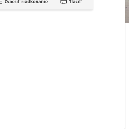
Zväčšiť riadkovanie
Tlačiť