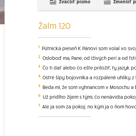
Zväčšiť písmo
Zmenšiť 
Žalm 120
1
Pútnická pieseň K Pánovi som volal vo svo
2
Osloboď ma, Pane, od Iživých perí a od ľst
3
Čo ti dať alebo čo ešte priložiť, ty jazyk
4
Ostré šípy bojovníka a rozpálené uhlíky z 
5
Beda mi, že som vyhnancom v Mosochu a 
6
Už pridlho žijem s tými, čo nenávidia pokoj
7
Ale ja som za pokoj; no kým ja o ňom hovo