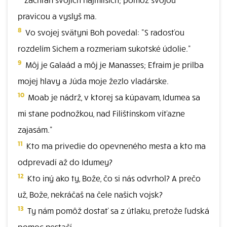
pravicou a vyslyš ma.
8
Vo svojej svätyni Boh povedal: "S radosťou
rozdelím Sichem a rozmeriam sukotské údolie."
9
Môj je Galaád a môj je Manasses; Efraim je prilba
mojej hlavy a Júda moje žezlo vladárske.
10
Moab je nádrž, v ktorej sa kúpavam, Idumea sa
mi stane podnožkou, nad Filištínskom víťazne
zajasám."
11
Kto ma privedie do opevneného mesta a kto ma
odprevadí až do Idumey?
12
Kto iný ako ty, Bože, čo si nás odvrhol? A prečo
už, Bože, nekráčaš na čele našich vojsk?
13
Ty nám pomôž dostať sa z útlaku, pretože ľudská
pomoc nestačí.