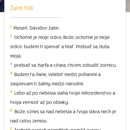
Žalm 108
1
Pieseň. Dávidov žalm.
2
Ochotné je moje srdce, Bože, ochotné je moje
srdce: budem ti spievať a hrať. Prebuď sa, duša
moja,
3
prebuď sa, harfa a citara, chcem zobudiť zornicu.
4
Budem ťa, Pane, velebiť medzi pohanmi a
zaspievam ti žalmy medzi národmi.
5
Lebo až po nebesia siaha tvoje milosrdenstvo a
tvoja vernosť až po oblaky.
6
Bože, vznes sa nad nebesia a tvoja sláva nech je
nad celou zemou.
7
Zachráň svojich najmilších; pomôž svojou