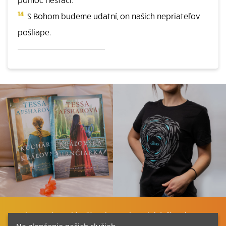
14
S Bohom budeme udatní, on našich nepriateľov
pošliape.
Listovať
Plán čítania
Liturgické čítania