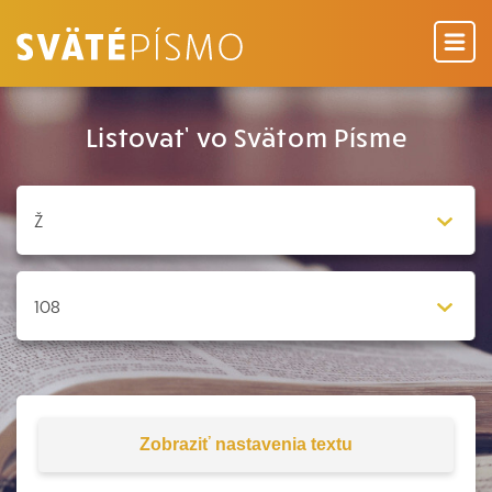
Listovať vo Svätom Písme
Zobraziť
nastavenia textu