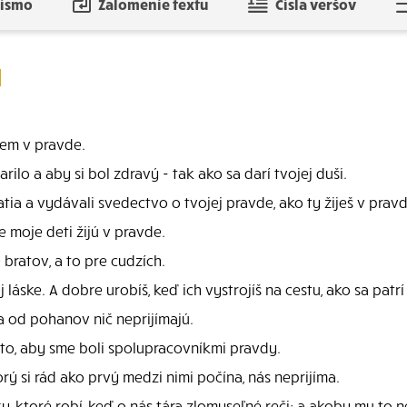
písmo
Zalomenie textu
Čísla veršov
1
jem v pravde.
rilo a aby si bol zdravý - tak ako sa darí tvojej duši.
tia a vydávali svedectvo o tvojej pravde, ako ty žiješ v pravd
 moje deti žijú v pravde.
 bratov, a to pre cudzích.
 láske. A dobre urobíš, keď ich vystrojíš na cestu, ako sa pat
a od pohanov nič neprijímajú.
o, aby sme boli spolupracovníkmi pravdy.
orý si rád ako prvý medzi nimi počína, nás neprijíma.
 ktoré robí, keď o nás tára zlomyseľné reči; a akoby mu to ne