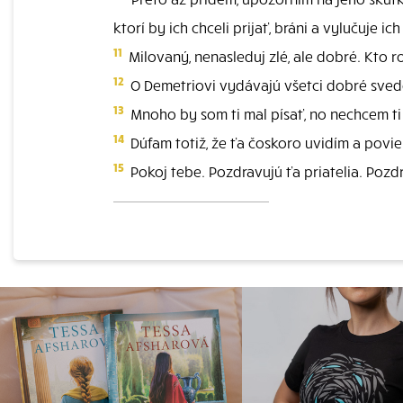
ktorí by ich chceli prijať, bráni a vylučuje ich 
11
Milovaný, nenasleduj zlé, ale dobré. Kto ro
12
O Demetriovi vydávajú všetci dobré svede
13
Mnoho by som ti mal písať, no nechcem t
14
Dúfam totiž, že ťa čoskoro uvidím a povie
15
Pokoj tebe. Pozdravujú ťa priatelia. Pozd