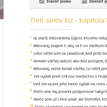
Zväčšiť písmo
Zmenšiť 
Tretí Jánov list - kapitola 
1
Ja, starší, milovanému Gájovi, ktorého milu
2
Milovaný, prajem ti, aby sa ti vo všetkom da
3
Lebo veľmi som sa zaradoval, keď prišli bra
4
Nemám väčšej radosti, ako keď počujem, že
5
Milovaný, verne konáš všetko, čo robíš pre
6
Oni vydali pred cirkvou svedectvo o tvojej
7
Veď oni sa pre jeho meno vydali na cestu 
8
Preto sme my povinní podporovať takýcht
9
Niečo som už cirkvi písal; ale Diotrefes, kt
10
Preto až prídem, upozorním na jeho skutky,