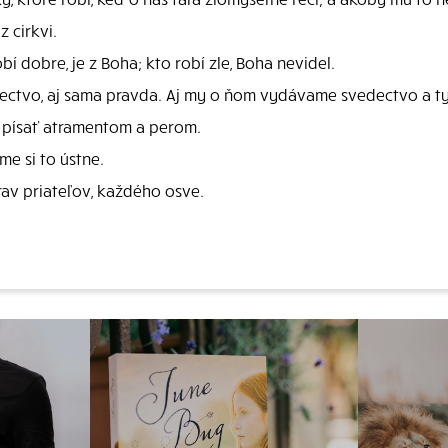
z cirkvi.
bí dobre, je z Boha; kto robí zle, Boha nevidel.
ctvo, aj sama pravda. Aj my o ňom vydávame svedectvo a ty 
i písať atramentom a perom.
me si to ústne.
rav priateľov, každého osve.