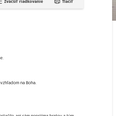
Zväčšiť riadkovanie
Tlačiť
e.
rí vzhľadom na Boha.
stačilo, ani sám neprijíma bratov a tým,