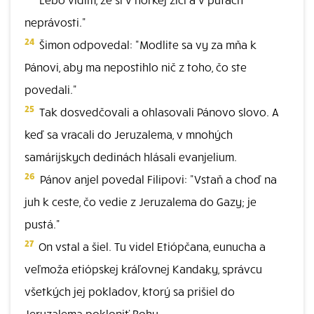
neprávosti."
24
Šimon odpovedal: "Modlite sa vy za mňa k
Pánovi, aby ma nepostihlo nič z toho, čo ste
povedali."
25
Tak dosvedčovali a ohlasovali Pánovo slovo. A
keď sa vracali do Jeruzalema, v mnohých
samárijskych dedinách hlásali evanjelium.
26
Pánov anjel povedal Filipovi: "Vstaň a choď na
juh k ceste, čo vedie z Jeruzalema do Gazy; je
pustá."
27
On vstal a šiel. Tu videl Etiópčana, eunucha a
veľmoža etiópskej kráľovnej Kandaky, správcu
všetkých jej pokladov, ktorý sa prišiel do
Jeruzalema pokloniť Bohu,