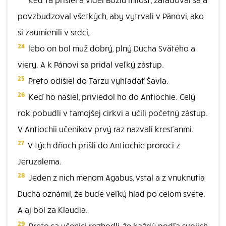
povzbudzoval všetkých, aby vytrvali v Pánovi, ako
si zaumienili v srdci,
24
lebo on bol muž dobrý, plný Ducha Svätého a
viery. A k Pánovi sa pridal veľký zástup.
25
Preto odišiel do Tarzu vyhľadať Šavla.
26
Keď ho našiel, priviedol ho do Antiochie. Celý
rok pobudli v tamojšej cirkvi a učili početný zástup.
V Antiochii učeníkov prvý raz nazvali kresťanmi.
27
V tých dňoch prišli do Antiochie proroci z
Jeruzalema.
28
Jeden z nich menom Agabus, vstal a z vnuknutia
Ducha oznámil, že bude veľký hlad po celom svete.
A aj bol za Klaudia.
29
Preto sa učeníci rozhodli, že každý podľa svojich