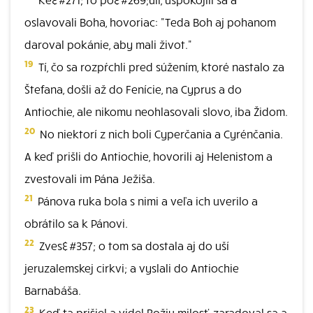
oslavovali Boha, hovoriac: "Teda Boh aj pohanom
daroval pokánie, aby mali život."
19
Tí, čo sa rozpŕchli pred súžením, ktoré nastalo za
Štefana, došli až do Fenície, na Cyprus a do
Antiochie, ale nikomu neohlasovali slovo, iba Židom.
20
No niektorí z nich boli Cyperčania a Cyrénčania.
A keď prišli do Antiochie, hovorili aj Helenistom a
zvestovali im Pána Ježiša.
21
Pánova ruka bola s nimi a veľa ich uverilo a
obrátilo sa k Pánovi.
22
Zves&#357; o tom sa dostala aj do uší
jeruzalemskej cirkvi; a vyslali do Antiochie
Barnabáša.
23
Keď ta prišiel a videl Božiu milosť, zaradoval sa a