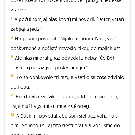
vtáctvo.
7
A počul som, aj hlas, ktorý mi hovoril: "Peter, vstaň,
zabíjaj a jedz!"
8
No ja som povedal: "Nijakým činom, Pane, veď
poškvrnené a nečisté nevošlo nikdy do mojich úst!
9
Ale hlas mi druhý raz povedal z neba: "Čo Boh
očistil, ty nenazývaj poškvrneným."
10
To sa opakovalo tri razy a všetko sa zasa zdvihlo
do neba.
11
Hneď nato zastali pri dome, v ktorom sme boli,
traja muži, vyslaní ku mne z Cézarey.
12
A Duch mi povedal, aby som šiel bez váhania s
nimi. So mnou šli aj títo šiesti bratia a vošli sme do
domu toho muža.