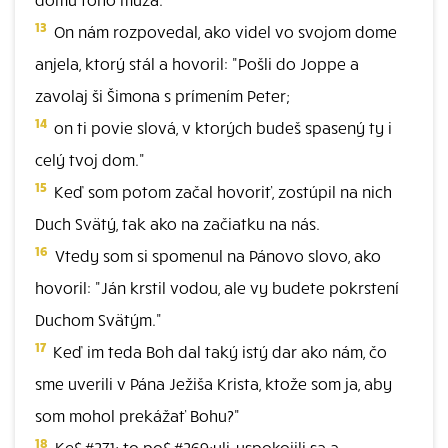
13
On nám rozpovedal, ako videl vo svojom dome
anjela, ktorý stál a hovoril: "Pošli do Joppe a
zavolaj ši Šimona s prímením Peter;
14
on ti povie slová, v ktorých budeš spasený ty i
celý tvoj dom."
15
Keď som potom začal hovoriť, zostúpil na nich
Duch Svätý, tak ako na začiatku na nás.
16
Vtedy som si spomenul na Pánovo slovo, ako
hovoril: "Ján krstil vodou, ale vy budete pokrstení
Duchom Svätým."
17
Keď im teda Boh dal taký istý dar ako nám, čo
sme uverili v Pána Ježiša Krista, ktože som ja, aby
som mohol prekážať Bohu?"
18
Ke&#271; to po&#269;uli, uspokojili sa a