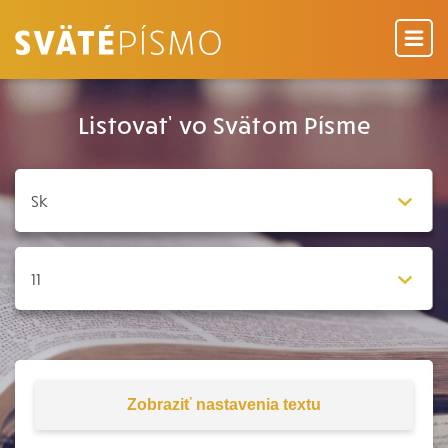
Listovať vo Svätom Písme
Zobraziť
nastavenia textu