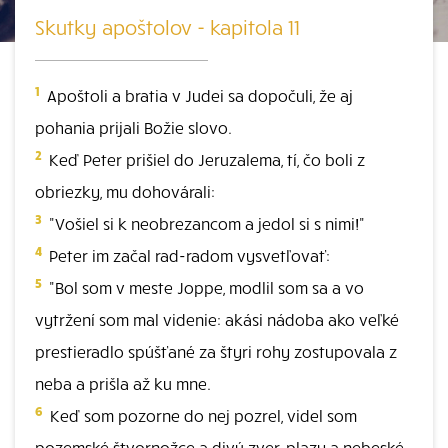
Skutky apoštolov - kapitola 11
1
Apoštoli a bratia v Judei sa dopočuli, že aj
pohania prijali Božie slovo.
2
Keď Peter prišiel do Jeruzalema, tí, čo boli z
obriezky, mu dohovárali:
3
"Vošiel si k neobrezancom a jedol si s nimi!"
4
Peter im začal rad-radom vysvetľovať:
5
"Bol som v meste Joppe, modlil som sa a vo
vytržení som mal videnie: akási nádoba ako veľké
prestieradlo spúšťané za štyri rohy zostupovala z
neba a prišla až ku mne.
6
Keď som pozorne do nej pozrel, videl som
pozemské štvornožce a divú zver, plazy a nebeské