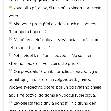
18
Zavolali a pýtali sa, či tam býva Šimon s prímením
Peter:
19
Ako Peter premýšľal o videní, Duch mu povedal:
"Hľadajú ťa traja muži.
20
Vstaň teda, zíď dolu a bez váhania choď s nimi,
lebo som ich ja poslal."
21
Peter zišiel k mužom a povedal: "Ja som ten,
ktorého hľadáte. Kvôli čomu ste prišli?"
22
Oni povedali: "Stotník Kornélius, spravodlivý a
bohabojný muž, ktorému celý židovský národ
vydáva svedectvo, dostal pokyn od svätého anjela
aby si ťa pozval do domu a vypočul tvoje slová."
23
Zavolal ich teda dnu a pohostil. Na druhý deň
vstal a šiel s nimi a niektorí bratia z Joppe ho