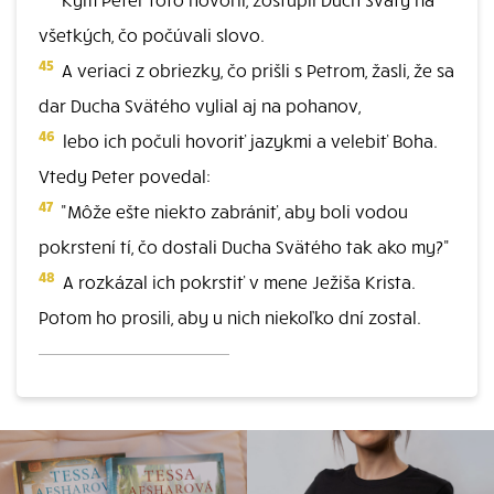
všetkých, čo počúvali slovo.
45
A veriaci z obriezky, čo prišli s Petrom, žasli, že sa
dar Ducha Svätého vylial aj na pohanov,
46
lebo ich počuli hovoriť jazykmi a velebiť Boha.
Vtedy Peter povedal:
47
"Môže ešte niekto zabrániť, aby boli vodou
pokrstení tí, čo dostali Ducha Svätého tak ako my?"
48
A rozkázal ich pokrstiť v mene Ježiša Krista.
Potom ho prosili, aby u nich niekoľko dní zostal.