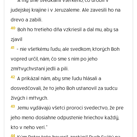
judejskej krajine i v Jeruzaleme. Ale zavesili ho na
drevo a zabili.
40
Boh ho tretieho dňa vzkriesil a dal mu, aby sa
zjavil
41
- nie všetkému ľudu, ale svedkom, ktorých Boh
vopred určil, nám, čo sme s ním po jeho
zmŕtvychvstaní jedli a pili.
42
A prikázal nám, aby sme ľudu hlásali a
dosvedčovali, že to jeho Boh ustanovil za sudcu
živých i mŕtvych.
43
Jemu vydávajú všetci proroci svedectvo, že pre
jeho meno dosiahne odpustenie hriechov každý,
kto v neho verí."
44
Kým Peter toto hovoril, zostúpil Duch Svätý na