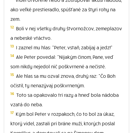
ako veľké prestieradlo, spúšťané za štyri rohy na
zem.
12
Boli v nej všetky druhy štvornožcov, zemeplazov
a nebeské vtáctvo.
13
I zaznel mu hlas: "Peter, vstaň, zabíjaj a jedz!"
14
Ale Peter povedal: "Nijakým činom, Pane, veď
som nikdy nejedol nič poškvrnené a nečisté.
15
Ale hlas sa mu ozval znova, druhý raz: "Čo Boh
očistil, ty nenazývaj poškvrneným.
16
Toto sa opakovalo tri razy a hneď bola nádoba
vzatá do neba.
17
Kým bol Peter v rozpakoch, čo to bol za úkaz,
ktorý videl, zastali pri bráne muži, ktorých poslal
Kornélius, a dopytovali sa na Šimonov dom.