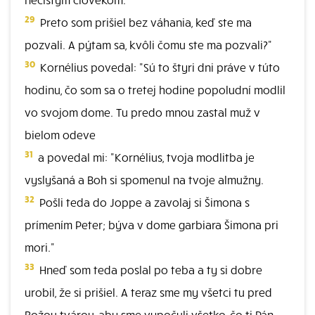
29
Preto som prišiel bez váhania, keď ste ma
pozvali. A pýtam sa, kvôli čomu ste ma pozvali?"
30
Kornélius povedal: "Sú to štyri dni práve v túto
hodinu, čo som sa o tretej hodine popoludní modlil
vo svojom dome. Tu predo mnou zastal muž v
bielom odeve
31
a povedal mi: "Kornélius, tvoja modlitba je
vyslyšaná a Boh si spomenul na tvoje almužny.
32
Pošli teda do Joppe a zavolaj si Šimona s
prímením Peter; býva v dome garbiara Šimona pri
mori."
33
Hneď som teda poslal po teba a ty si dobre
urobil, že si prišiel. A teraz sme my všetci tu pred
Božou tvárou, aby sme vypočuli všetko, čo ti Pán