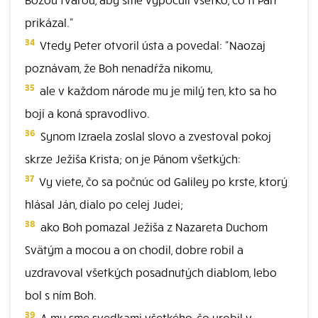
prikázal."
34
Vtedy Peter otvoril ústa a povedal: "Naozaj
poznávam, že Boh nenadŕža nikomu,
35
ale v každom národe mu je milý ten, kto sa ho
bojí a koná spravodlivo.
36
Synom Izraela zoslal slovo a zvestoval pokoj
skrze Ježiša Krista; on je Pánom všetkých:
37
Vy viete, čo sa počnúc od Galiley po krste, ktorý
hlásal Ján, dialo po celej Judei;
38
ako Boh pomazal Ježiša z Nazareta Duchom
Svätým a mocou a on chodil, dobre robil a
uzdravoval všetkých posadnutých diablom, lebo
bol s ním Boh.
39
A my sme svedkami všetkého, čo urobil v