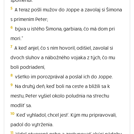
5
A teraz pošli mužov do Joppe a zavolaj si Šimona
s prímením Peter;
6
býva u istého Šimona, garbiara, čo má dom pri
mori."
7
A keď anjel, čo s ním hovoril, odišiel, zavolal si
dvoch sluhov a nábožného vojaka z tých, čo mu
boli podriadení,
8
všetko im porozprával a poslal ich do Joppe.
9
Na druhý deň, keď boli na ceste a blížili sa k
mestu, Peter vyšiel okolo poludnia na strechu
modliť sa.
10
Keď vyhladol, chcel jesť. Kým mu pripravovali,
padol do vytrženia.
11
Videl otvorené nebo a zostupovať akúsi nádobu,