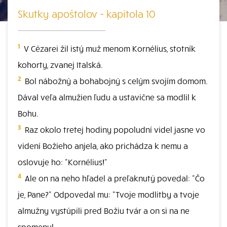
Skutky apoštolov - kapitola 10
1
V Cézarei žil istý muž menom Kornélius, stotník
kohorty, zvanej Italská.
2
Bol nábožný a bohabojný s celým svojím domom.
Dával veľa almužien ľudu a ustavične sa modlil k
Bohu.
3
Raz okolo tretej hodiny popoludní videl jasne vo
videní Božieho anjela, ako prichádza k nemu a
oslovuje ho: "Kornélius!"
4
Ale on na neho hľadel a preľaknutý povedal: "Čo
je, Pane?" Odpovedal mu: "Tvoje modlitby a tvoje
almužny vystúpili pred Božiu tvár a on si na ne
spomenul.