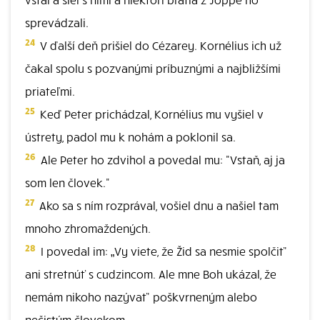
sprevádzali.
24
V ďalší deň prišiel do Cézarey. Kornélius ich už
čakal spolu s pozvanými príbuznými a najbližšími
priateľmi.
25
Keď Peter prichádzal, Kornélius mu vyšiel v
ústrety, padol mu k nohám a poklonil sa.
26
Ale Peter ho zdvihol a povedal mu: "Vstaň, aj ja
som len človek."
27
Ako sa s ním rozprával, vošiel dnu a našiel tam
mnoho zhromaždených.
28
I povedal im: „Vy viete, že Žid sa nesmie spolčiť'
ani stretnúť s cudzincom. Ale mne Boh ukázal, že
nemám nikoho nazývať' poškvrneným alebo
nečistým človekom.