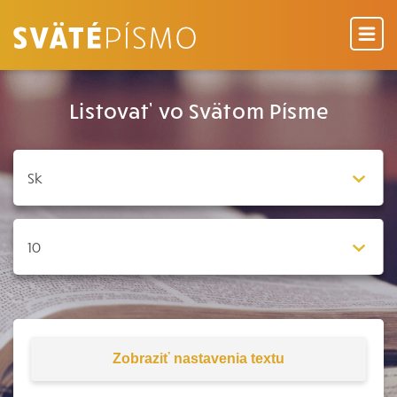
Listovať vo Svätom Písme
Zobraziť
nastavenia textu