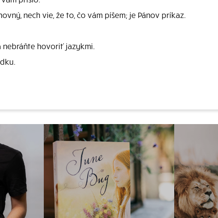
hovný, nech vie, že to, čo vám píšem; je Pánov príkaz.
 a nebráňte hovoriť jazykmi.
adku.