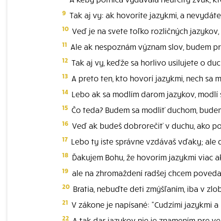
9
Tak aj vy: ak hovoríte jazykmi, a nevydáte
10
Veď je na svete toľko rozličných jazykov, a
11
Ale ak nespoznám význam slov, budem pre 
12
Tak aj vy, keďže sa horlivo usilujete o duc
13
A preto ten, kto hovorí jazykmi, nech sa m
14
Lebo ak sa modlím darom jazykov, modlí s
15
Čo teda? Budem sa modliť duchom, budem 
16
Veď ak budeš dobrorečiť v duchu, ako po
17
Lebo ty iste správne vzdávaš vďaky; ale 
18
Ďakujem Bohu, že hovorím jazykmi viac ak
19
ale na zhromaždení radšej chcem povedať 
20
Bratia, nebuďte deti zmýšľaním, iba v zlo
21
V zákone je napísané: "Cudzími jazykmi a
22
A tak dar jazykov nie je znamením pre veri