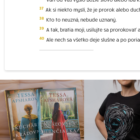
37
Ak si niekto myslí, že je prorok alebo duc
38
Kto to neuzná, nebude uznaný.
39
A tak, bratia moji, usilujte sa prorokovať
40
Ale nech sa všetko deje slušne a po pori