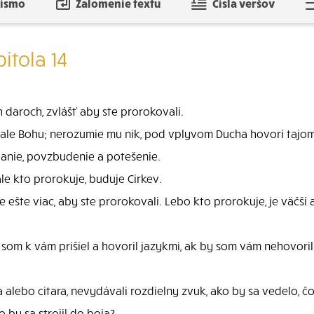
písmo
Zalomenie textu
Čísla veršov
itola 14
 daroch, zvlášť aby ste prorokovali.
 ale Bohu; nerozumie mu nik, pod vplyvom Ducha hovorí tajom
anie, povzbudenie a potešenie.
le kto prorokuje, buduje Cirkev.
e ešte viac, aby ste prorokovali. Lebo kto prorokuje, je väčší 
om k vám prišiel a hovoril jazykmi, ak by som vám nehovoril
 alebo citara, nevydávali rozdielny zvuk, ako by sa vedelo, čo 
 by sa strojil do boja?