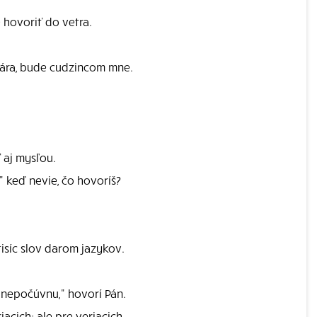
 hovoriť do vetra.
vára, bude cudzincom mne.
.
 aj mysľou.
 keď nevie, čo hovoríš?
isíc slov darom jazykov.
 nepočúvnu," hovorí Pán.
acich; ale pre veriacich.