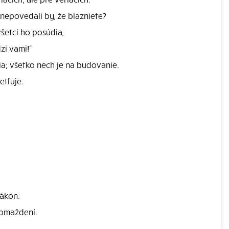
, nepovedali by, že blazniete?
šetci ho posúdia,
zi vami!"
ia; všetko nech je na budovanie.
etľuje.
zákon.
romaždení.