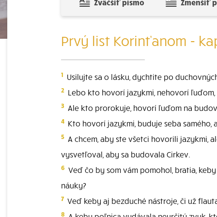
Zväčšiť písmo
Zmenšiť 
Prvý list Korinťanom - kap
1
Usilujte sa o lásku, dychtite po duchovných
2
Lebo kto hovorí jazykmi, nehovorí ľuďom,
3
Ale kto prorokuje, hovorí ľuďom na budov
4
Kto hovorí jazykmi, buduje seba samého, a
5
A chcem, aby ste všetci hovorili jazykmi, al
vysvetľoval, aby sa budovala Cirkev.
6
Veď čo by som vám pomohol, bratia, keby s
náuky?
7
Veď keby aj bezduché nástroje, či už flauta
8
A keby poľnica vydávala neurčitý zvuk, kto