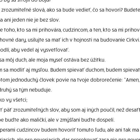
 zrozumiteľné slová, ako sa bude vedieť, čo sa hovorí? Budete
 ani jeden nie je bez slov.
toho, kto sa mi prihovára, cudzincom, a ten, kto sa mi priho
hovné dary, usilujte sa mať ich v hojnosti na budovanie Cirkvi
odlí, aby vedel aj vysvetľovať.
a môj duch, ale moja myseľ ostáva bez úžitku.
sa modliť aj mysľou. Budem spievať duchom, budem spievať
tom jednoduchý človek povie na tvoje dobrorečenie: "Amen,"
druhý sa tým nebuduje.
o vy všetci;
päť zrozumiteľných slov, aby som aj iných poučil, než desaťt
be buďte ako maličkí, ale v zmýšľaní buďte dospelí.
 perami cudzincov budem hovoriť tomuto ľudu, ale ani tak ma
acich, ale pre neveriacich, dar prorokovať zasa nie pre neveri