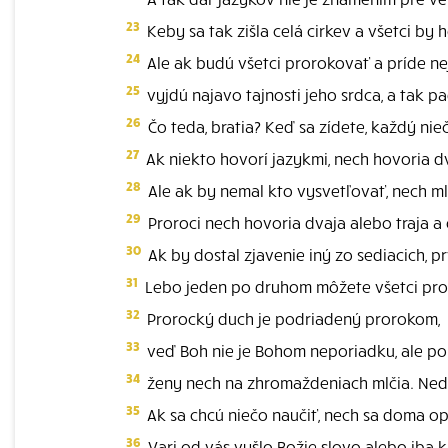
23
Keby sa tak zišla celá cirkev a všetci by h
24
Ale ak budú všetci prorokovať a príde nej
25
vyjdú najavo tajnosti jeho srdca, a tak p
26
Čo teda, bratia? Keď sa zídete, každý nie
27
Ak niekto hovorí jazykmi, nech hovoria dv
28
Ale ak by nemal kto vysvetľovať, nech ml
29
Proroci nech hovoria dvaja alebo traja a
30
Ak by dostal zjavenie iný zo sediacich, pr
31
Lebo jeden po druhom môžete všetci prorok
32
Prorocký duch je podriadený prorokom,
33
veď Boh nie je Bohom neporiadku, ale po
34
ženy nech na zhromaždeniach mlčia. Nedov
35
Ak sa chcú niečo naučiť, nech sa doma op
36
Vari od vás vyšlo Božie slovo alebo iba k