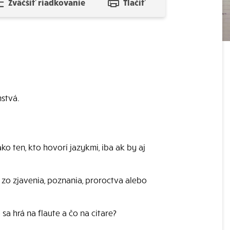
Zväčšiť riadkovanie
Tlačiť
stvá.
ako ten, kto hovorí jazykmi, iba ak by aj
 zo zjavenia, poznania, proroctva alebo
sa hrá na flaute a čo na citare?