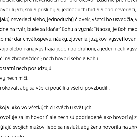
ovorili jazykmi a prišli by aj jednoduchí ľudia alebo neveriaci
aký neveriaci alebo, jednoduchý človek, všetci ho usvedčia, v
adne na tvár, bude sa klaňať Bohu a vyzná: "Naozaj je Boh med
čo má: dar chválospevu, náuky, zjavenia, jazykov, vysvetľovan
aja alebo nanajvýš traja, jeden po druhom, a jeden nech vysv
čí na zhromaždení; nech hovorí sebe a Bohu.
 ostatní nech posudzujú.
vý nech mlčí.
ovať, aby sa všetci poučili a všetci povzbudili.
koja. Ako vo všetkých cirkvách u svätých
oľuje sa im hovoriť, ale nech sú podriadené, ako hovorí aj 
ýtajú svojich mužov, lebo sa nesluší, aby žena hovorila na zh
 vám prišlo.