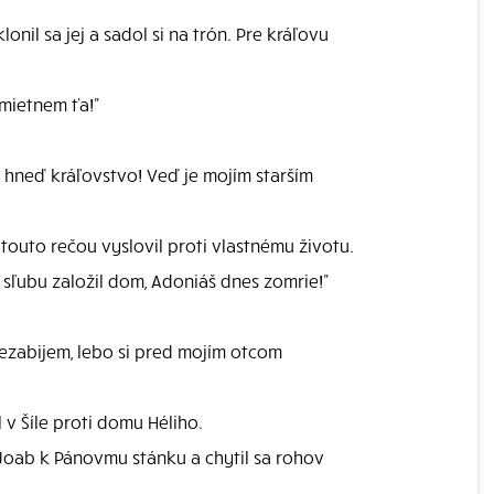
nil sa jej a sadol si na trón. Pre kráľovu
dmietnem ťa!"
 hneď kráľovstvo! Veď je mojím starším
touto rečou vyslovil proti vlastnému životu.
 sľubu založil dom, Adoniáš dnes zomrie!"
nezabijem, lebo si pred mojím otcom
v Šíle proti domu Héliho.
 Joab k Pánovmu stánku a chytil sa rohov