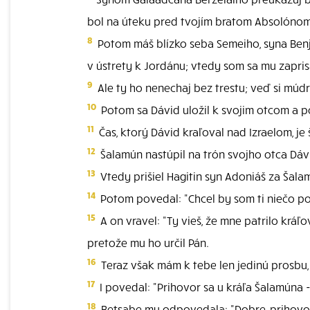
bol na úteku pred tvojím bratom Absolónom
8
Potom máš blízko seba Semeiho, syna Benja
v ústrety k Jordánu; vtedy som sa mu zapri
9
Ale ty ho nenechaj bez trestu; veď si múdr
10
Potom sa Dávid uložil k svojim otcom a 
11
Čas, ktorý Dávid kraľoval nad Izraelom, je
12
Šalamún nastúpil na trón svojho otca Dávi
13
Vtedy prišiel Hagitin syn Adoniáš za Šal
14
Potom povedal: "Chcel by som ti niečo p
15
A on vravel: "Ty vieš, že mne patrilo kráľ
pretože mu ho určil Pán.
16
Teraz však mám k tebe len jedinú prosbu,
17
I povedal: "Prihovor sa u kráľa Šalamúna
18
Betsabe mu odpovedala: "Dobre, prihovor