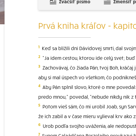
Zväčšiť písmo
Zmenšiť 
Prvá kniha kráľov - kapit
1
Keď sa blížili dni Dávidovej smrti, dal svo
2
"Ja idem cestou, ktorou ide celý svet; buď 
3
Zachovávaj, čo žiada Pán, tvoj Boh, kráčaj
aby si mal úspech vo všetkom, čo podnikneš,
4
Aby Pán splnil slovo, ktoré o mne povedal
predo mnou," povedal, "nebude nikdy nik z t
5
Potom vieš sám, čo mi urobil Joab, syn Sa
že ich zabil a v čase mieru vylieval krv ak
6
Urob podľa svojho uváženia, ale nedopusť,
7
Synom Galaádčana Berzelaiho preukazuj bla