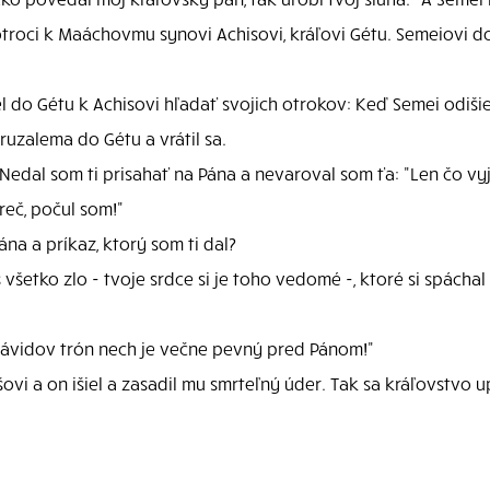
troci k Maáchovmu synovi Achisovi, kráľovi Gétu. Semeiovi don
iel do Gétu k Achisovi hľadať svojich otrokov: Keď Semei odišie
ruzalema do Gétu a vrátil sa.
edal som ti prisahať na Pána a nevaroval som ťa: "Len čo vyj
reč, počul som!"
na a príkaz, ktorý som ti dal?
šetko zlo - tvoje srdce si je toho vedomé -, ktoré si spácha
ávidov trón nech je večne pevný pred Pánom!"
vi a on išiel a zasadil mu smrteľný úder. Tak sa kráľovstvo 