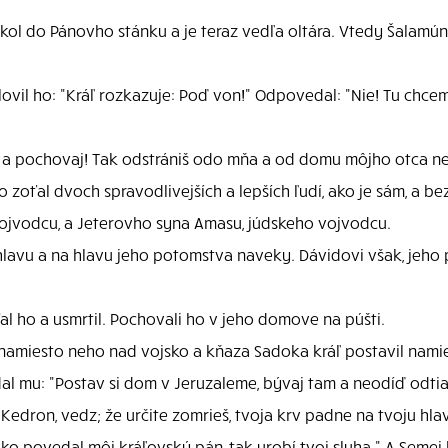
ekol do Pánovho stánku a je teraz vedľa oltára. Vtedy Šalamú
vil ho: "Kráľ rozkazuje: Poď von!" Odpovedal: "Nie! Tu chcem
o a pochovaj! Tak odstrániš odo mňa a od domu môjho otca nev
o zoťal dvoch spravodlivejších a lepších ľudí, ako je sám, a 
ojvodcu, a Jeterovho syna Amasu, júdskeho vojvodcu.
avu a na hlavu jeho potomstva naveky. Dávidovi však, jeho 
al ho a usmrtil. Pochovali ho v jeho domove na púšti.
namiesto neho nad vojsko a kňaza Sadoka kráľ postavil namie
l mu: "Postav si dom v Jeruzaleme, bývaj tam a neodíď odtia
Kedron, vedz; že určite zomrieš, tvoja krv padne na tvoju hla
ko povedal môj kráľovský pán, tak urobí tvoj sluha." A Semei 