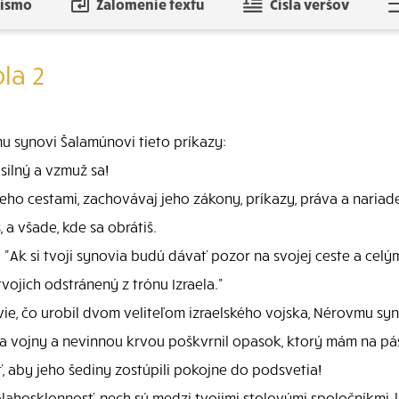
písmo
Zalomenie textu
Čísla veršov
ola 2
jmu synovi Šalamúnovi tieto príkazy:
silný a vzmuž sa!
 jeho cestami, zachovávaj jeho zákony, príkazy, práva a naria
 a všade, kde sa obrátiš.
: "Ak si tvoji synovia budú dávať pozor na svojej ceste a cel
vojich odstránený z trónu Izraela."
rvie, čo urobil dvom veliteľom izraelského vojska, Nérovmu s
o za vojny a nevinnou krvou poškvrnil opasok, ktorý mám na p
 aby jeho šediny zostúpili pokojne do podsvetia!
hosklonnosť, nech sú medzi tvojimi stolovými spoločníkmi, le