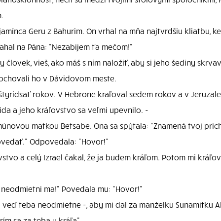
.
mínca Geru z Bahurim. On vrhal na mňa najtvrdšiu kliatbu, ke
sahal na Pána: "Nezabijem ťa mečom!"
y človek, vieš, ako máš s ním naložiť, aby si jeho šediny skrv
pochovali ho v Dávidovom meste.
 štyridsať rokov. V Hebrone kraľoval sedem rokov a v Jeruzale
da a jeho kráľovstvo sa veľmi upevnilo. -
amúnovou matkou Betsabe. Ona sa spýtala: "Znamená tvoj prí
ovedať." Odpovedala: "Hovor!"
ovstvo a celý Izrael čakal, že ja budem kráľom. Potom mi kráľo
 neodmietni ma!" Povedala mu: "Hovor!"
 - veď teba neodmietne -, aby mi dal za manželku Sunamitku A
ím sa za teba u kráľa"