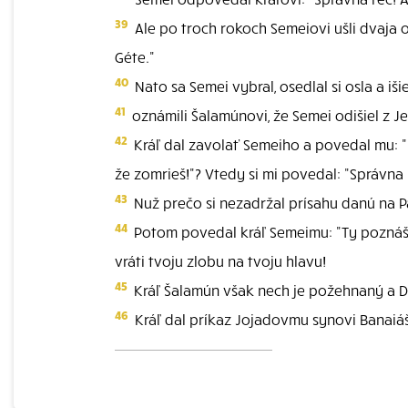
39
Ale po troch rokoch Semeiovi ušli dvaja o
Géte."
40
Nato sa Semei vybral, osedlal si osla a iš
41
oznámili Šalamúnovi, že Semei odišiel z Je
42
Kráľ dal zavolať Semeiho a povedal mu: "N
že zomrieš!"? Vtedy si mi povedal: "Správna 
43
Nuž prečo si nezadržal prísahu danú na Pá
44
Potom povedal kráľ Semeimu: "Ty poznáš v
vráti tvoju zlobu na tvoju hlavu!
45
Kráľ Šalamún však nech je požehnaný a D
46
Kráľ dal príkaz Jojadovmu synovi Banaiášo