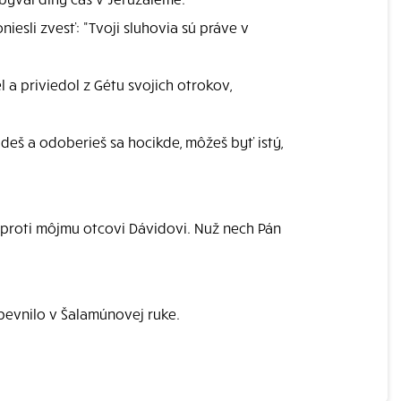
iesli zvesť: "Tvoji sluhovia sú práve v
l a priviedol z Gétu svojich otrokov,
deš a odoberieš sa hocikde, môžeš byť istý,
l proti môjmu otcovi Dávidovi. Nuž nech Pán
upevnilo v Šalamúnovej ruke.