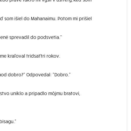
ď som išiel do Mahanaimu. Potom mi prišiel
avené sprevadil do podsvetia."
me kraľoval tridsaťtri rokov.
chod dobro?" Odpovedal: "Dobro."
vstvo uniklo a pripadlo môjmu bratovi,
bisagu."