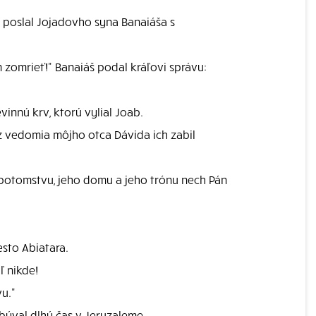
n poslal Jojadovho syna Banaiáša s
 zomrieť!" Banaiáš podal kráľovi správu:
innú krv, ktorú vylial Joab.
bez vedomia môjho otca Dávida ich zabil
potomstvu, jeho domu a jeho trónu nech Pán
sto Abiatara.
ľ nikde!
vu."
býval dlhý čas v Jeruzaleme.