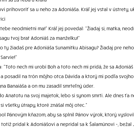
rihovoriť sa u neho za Adoniáša. Kráľ jej vstal v ústrety, uklo
ici
ebe neodmietni ma!" Kráľ jej povedal: "Žiadaj si, matka, neo
agu tvoj brat Adoniáš za manželku!"
o ty žiadaš pre Adoniáša Sunamitku Abisagu? Žiadaj pre neho
Sarvie!"
 "Toto nech mi urobí Boh a toto nech mi pridá, že sa Adoniáš 
l a posadil na trón môjho otca Dávida a ktorý mi podľa svojho
na Banaiáša a on mu zasadil smrteľný úder.
o Anatotu na svoj majetok, lebo si synom smrti. Ale dnes ťa 
si všetky útrapy, ktoré znášal môj otec."
ol Pánovým kňazom, aby sa splnil Pánov výrok, ktorý vyslovil 
totiž pridal k Adoniášovi a nepridal sa k Šalamúnovi -, bežal