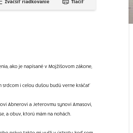
Zväčšiť riadkovanie
Tlačiť
denia, ako je napísané v Mojžišovom zákone,
ým srdcom i celou dušou budú verne kráčať
ynovi Abnerovi a Jeterovmu synovi Amasovi,
áse, a obuv, ktorú mám na nohách.
bo práve takto mi vyšli v ústrety, keď som