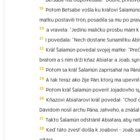
19
Potom Betsabe vošla ku kráľovi Šalamúnovi p
matku postavili trón, posadila sa mu po prav
20
a vravela: "Jedinú maličkú prosbu mám k t
21
I povedala: "Nech dostane Sunamitku Abis
22
Kráľ Šalamún povedal svojej matke: "Preč
bratom a s ním drží kňaz Abiatar a Joab, syn 
23
Potom sa kráľ Šalamún zaprisahal na Pána:
24
A tak teraz ako žije Pán, ktorý ma upevni
25
Potom kráľ Šalamún poveril Jojadovho sy
26
Kňazovi Abiatarovi kráľ povedal: "Choď d
Dávidom nosil archu Pána, Jahveho, a znášal 
27
Takto Šalamún odstránil Abiatara, aby neb
28
Keď táto zvesť došla k Joabovi - Joab sa 
oltára.