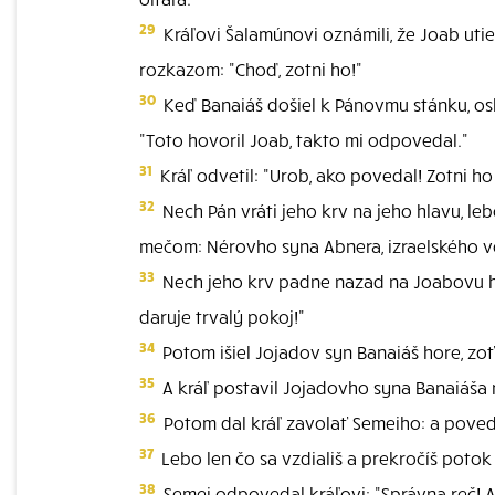
29
Kráľovi Šalamúnovi oznámili, že Joab uti
rozkazom: "Choď, zotni ho!"
30
Keď Banaiáš došiel k Pánovmu stánku, oslo
"Toto hovoril Joab, takto mi odpovedal."
31
Kráľ odvetil: "Urob, ako povedal! Zotni h
32
Nech Pán vráti jeho krv na jeho hlavu, leb
mečom: Nérovho syna Abnera, izraelského v
33
Nech jeho krv padne nazad na Joabovu hl
daruje trvalý pokoj!"
34
Potom išiel Jojadov syn Banaiáš hore, zoť
35
A kráľ postavil Jojadovho syna Banaiáša 
36
Potom dal kráľ zavolať Semeiho: a poveda
37
Lebo len čo sa vzdiališ a prekročíš potok 
38
Semei odpovedal kráľovi: "Správna reč! A