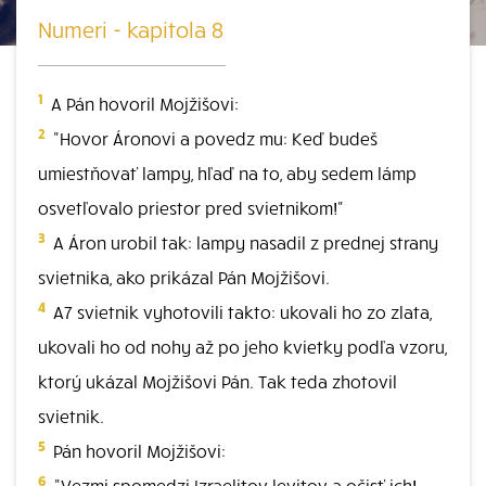
Numeri - kapitola 8
1
A Pán hovoril Mojžišovi:
2
"Hovor Áronovi a povedz mu: Keď budeš
umiestňovať lampy, hľaď na to, aby sedem lámp
osvetľovalo priestor pred svietnikom!"
3
A Áron urobil tak: lampy nasadil z prednej strany
svietnika, ako prikázal Pán Mojžišovi.
4
A7 svietnik vyhotovili takto: ukovali ho zo zlata,
ukovali ho od nohy až po jeho kvietky podľa vzoru,
ktorý ukázal Mojžišovi Pán. Tak teda zhotovil
svietnik.
5
Pán hovoril Mojžišovi:
6
"Vezmi spomedzi Izraelitov levitov a očisť ich!