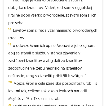
dobytka u Izraelitov. V deň, keď som v egyptskej
krajine pobil všetko prvorodené, zasvätil som si ich
pre seba.
18
Levitov som si teda vzal namiesto prvorodených
Izraelitov
19
a odovzdávam ich úplne Áronovi a jeho synom,
aby sa starali o službu v stánku zjavenia v
zastúpení Izraelitov a aby dali za Izraelitov
zadosťučinenie, žeby neprišlo na Izraelitov
nešťastie, keby sa Izraeliti priblížili k svätyni."
20
Mojžiš, Áron a celá izraelská pospolitosť urobili s
levitmi tak, celkom tak, ako o levitoch nariadil
Mojžišovi Pán. Tak s nimi urobili.
21
Leviti sa teda dali zmieriť, vyprali si šaty a Áron