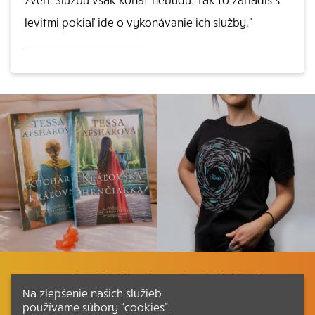
levitmi pokiaľ ide o vykonávanie ich služby."
Listovať
Plán čítania
Liturgické čítania
Na zlepšenie našich služieb
používame súbory “cookies”.
Kontakt
Ako čítať bibliu
Katechizmus