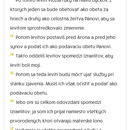
ktorých jeden sa bude obetovať ako obeta za
hriech a druhý ako celostná žertva Pánovi, aby sa
levitom sprostredkovalo zmierenie.
13
Potom levitov postavíš pred Árona a pred jeho
synov a podáš ich ako podávaciu obetu Pánovi.
14
Takto oddelíš levitov spomedzi Izraelitov, aby
leviti boli moji.
15
Potom sa teda leviti budú môcť ujať služby pri
stánku zjavenia. Musíš ich však očistiť a podať ako
podávaciu obetu,
16
lebo oni sú celkom odovzdaní spomedzi
Izraelitov; ja som ich prijal namiesto všetkých
prvorodených, ktorí otvárajú materské lono.
17
Veď moje je všetko prvorodené z ľudí i z