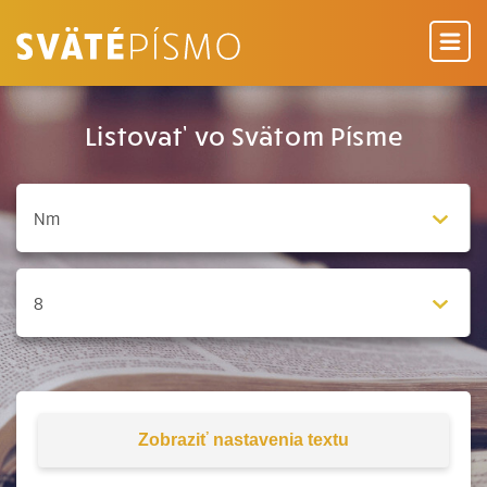
Listovať vo Svätom Písme
Zobraziť
nastavenia textu