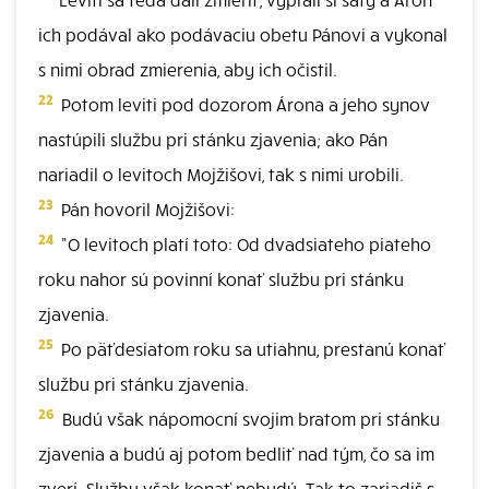
ich podával ako podávaciu obetu Pánovi a vykonal
s nimi obrad zmierenia, aby ich očistil.
22
Potom leviti pod dozorom Árona a jeho synov
nastúpili službu pri stánku zjavenia; ako Pán
nariadil o levitoch Mojžišovi, tak s nimi urobili.
23
Pán hovoril Mojžišovi:
24
"O levitoch platí toto: Od dvadsiateho piateho
roku nahor sú povinní konať službu pri stánku
zjavenia.
25
Po päťdesiatom roku sa utiahnu, prestanú konať
službu pri stánku zjavenia.
26
Budú však nápomocní svojim bratom pri stánku
zjavenia a budú aj potom bedliť nad tým, čo sa im
zverí. Službu však konať nebudú. Tak to zariadiš s