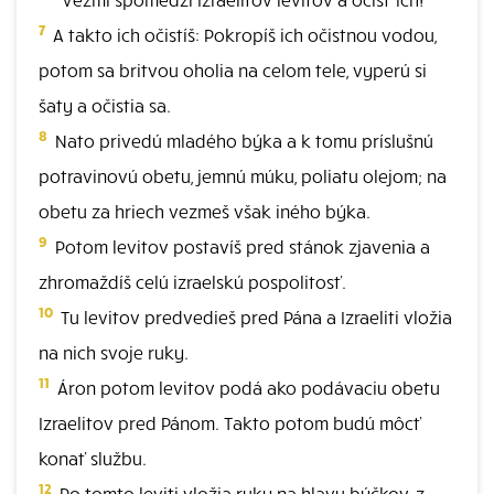
7
A takto ich očistíš: Pokropíš ich očistnou vodou,
potom sa britvou oholia na celom tele, vyperú si
šaty a očistia sa.
8
Nato privedú mladého býka a k tomu príslušnú
potravinovú obetu, jemnú múku, poliatu olejom; na
obetu za hriech vezmeš však iného býka.
9
Potom levitov postavíš pred stánok zjavenia a
zhromaždíš celú izraelskú pospolitosť.
10
Tu levitov predvedieš pred Pána a Izraeliti vložia
na nich svoje ruky.
11
Áron potom levitov podá ako podávaciu obetu
Izraelitov pred Pánom. Takto potom budú môcť
konať službu.
12
Po tomto leviti vložia ruky na hlavu býčkov, z