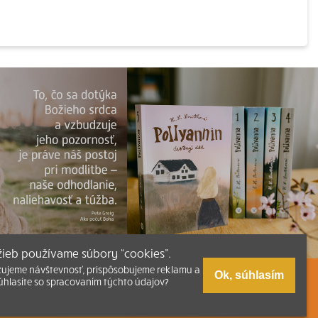
užieb používame súbory “cookies”.
zujeme návštevnosť, prispôsobujeme reklamu a
Ok, súhlasím
úhlasíte so spracovaním týchto údajov?
zmus
Tlačená verzia Písma
níhkupectvu
Kumran.sk