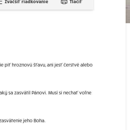
Zväčšiť riadkovanie
Tlačiť
e piť hroznovú šťavu, ani jesť čerstvé alebo
ký sa zasvätil Pánovi. Musí si nechať voľne
 zasvätenie jeho Boha.