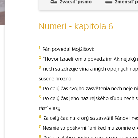
Zväčšiť písmo
Zmenšiť 
Numeri - kapitola 6
1
Pán povedal Mojžišovi:
2
"Hovor Izraelitom a povedz im: Ak nejaký m
3
nech sa zdržuje vína a iných opojných nápo
sušené hrozno.
4
Po celý čas svojho zasvätenia nech neje ni
5
Po celý čas jeho nazirejského sľubu nech s
rásť vlasy.
6
Za celý čas, na ktorý sa zasvätil Pánovi, nes
7
Nesmie sa poškvrniť ani keď mu zomrie ote
8
Počas celého svojho nazireátu je zasväten