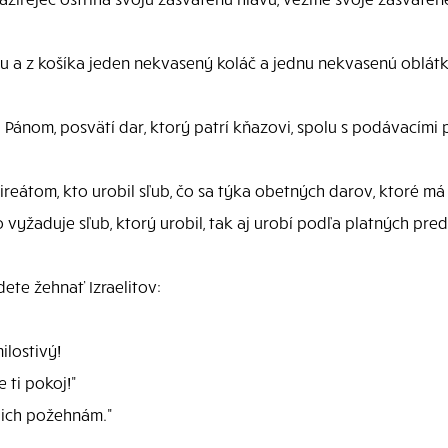
a z košíka jeden nekvasený koláč a jednu nekvasenú oblátku
ánom, posvätí dar, ktorý patrí kňazovi, spolu s podávacími
ireátom, kto urobil sľub, čo sa týka obetných darov, ktoré má
vyžaduje sľub, ktorý urobil, tak aj urobí podľa platných pred
ete žehnať Izraelitov:
ilostivý!
 ti pokoj!"
a ich požehnám."