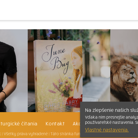
Na zlepšenie našich sl
Vďaka nim presnejšie analy
používateľské nastavenia. S
iturgické čítania
Kontakt
Ako čítať bibliu
Katechi
Vlastné nastavenia.
 |
Všetky práva vyhradené
| Táto stránka funguje aj vďaka kresťanskému k