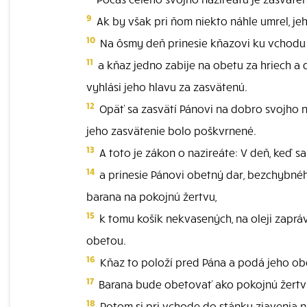
9
Ak by však pri ňom niekto náhle umrel, jeh
10
Na ôsmy deň prinesie kňazovi ku vchodu 
11
a kňaz jedno zabije na obetu za hriech a d
vyhlási jeho hlavu za zasvätenú.
12
Opäť sa zasvätí Pánovi na dobro svojho n
jeho zasvätenie bolo poškvrnené.
13
A toto je zákon o nazireáte: V deň, keď s
14
a prinesie Pánovi obetný dar, bezchybné
barana na pokojnú žertvu,
15
k tomu košík nekvasených, na oleji zapr
obetou.
16
Kňaz to položí pred Pána a podá jeho obe
17
Barana bude obetovať ako pokojnú žertvu
18
Potom si pri vchode do stánku zjavenia na