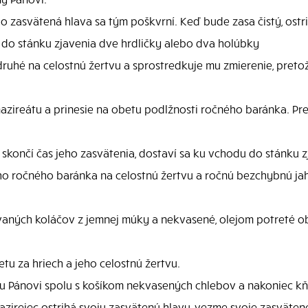
o zasvätená hlava sa tým poškvrní. Keď bude zasa čistý, ostri
do stánku zjavenia dve hrdličky alebo dva holúbky
ruhé na celostnú žertvu a sprostredkuje mu zmierenie, pretože
azireátu a prinesie na obetu podlžnosti ročného baránka. Pre
a skončí čas jeho zasvätenia, dostaví sa ku vchodu do stánku 
ho ročného baránka na celostnú žertvu a ročnú bezchybnú ja
ávaných koláčov z jemnej múky a nekvasené, olejom potreté o
tu za hriech a jeho celostnú žertvu.
 Pánovi spolu s košíkom nekvasených chlebov a nakoniec k
zirejec ostrihá svoju zasvätenú hlavu, vezme svoje zasvätené