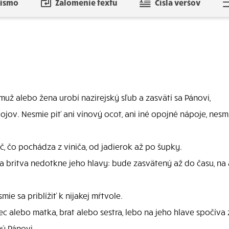
písmo
Zalomenie textu
Čísla veršov
už alebo žena urobí nazirejský sľub a zasvätí sa Pánovi,
jov. Nesmie piť ani vínový ocot, ani iné opojné nápoje, nesmi
č, čo pochádza z viniča, od jadierok až po šupky.
a britva nedotkne jeho hlavy: bude zasvätený až do času, na a
mie sa priblížiť k nijakej mŕtvole.
c alebo matka, brat alebo sestra, lebo na jeho hlave spočíva
ý Pánovi.