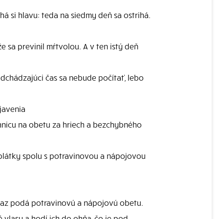
há si hlavu: teda na siedmy deň sa ostrihá.
 sa previnil mŕtvolou. A v ten istý deň
dchádzajúci čas sa nebude počítať, lebo
zjavenia
hnicu na obetu za hriech a bezchybného
blátky spolu s potravinovou a nápojovou
ňaz podá potravinovú a nápojovú obetu.
 vlasy a hodí ich do ohňa, čo je pod