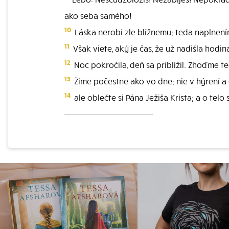
ako seba samého!
10
Láska nerobí zle blížnemu; teda naplnení
11
Však viete, aký je čas, že už nadišla hodina
12
Noc pokročila, deň sa priblížil. Zhoďme t
13
Žime počestne ako vo dne; nie v hýrení a op
14
ale oblečte si Pána Ježiša Krista; a o telo