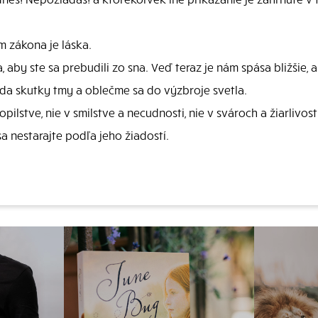
m zákona je láska.
, aby ste sa prebudili zo sna. Veď teraz je nám spása bližšie, 
eda skutky tmy a oblečme sa do výzbroje svetla.
ilstve, nie v smilstve a necudnosti, nie v svároch a žiarlivosti
 sa nestarajte podľa jeho žiadostí.