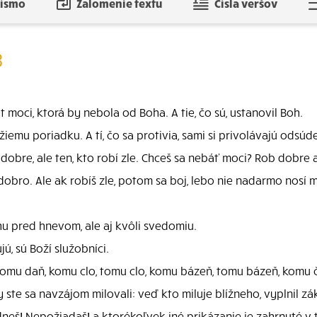
písmo
Zalomenie textu
Čísla veršov
3
moci, ktorá by nebola od Boha. A tie, čo sú, ustanovil Boh.
žiemu poriadku. A tí, čo sa protivia, sami si privolávajú odsúd
dobre, ale ten, kto robí zle. Chceš sa nebáť moci? Rob dobre
obro. Ale ak robíš zle, potom sa boj, lebo nie nadarmo nosí 
chu pred hnevom, ale aj kvôli svedomiu.
jú, sú Boží služobníci.
tomu daň, komu clo, tomu clo, komu bázeň, tomu bázeň, komu č
ste sa navzájom milovali: veď kto miluje blížneho, vyplnil zá
eš! Nepožiadaš! a ktorékoľvek iné prikázanie je zahrnuté v 