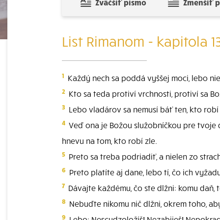
Zväčšiť písmo
Zmenšiť 
List Rimanom - kapitola 1
1
Každý nech sa poddá vyššej moci, lebo niet 
2
Kto sa teda protiví vrchnosti, protiví sa Bo
3
Lebo vladárov sa nemusí báť ten, kto robí 
4
Veď ona je Božou služobníčkou pre tvoje d
hnevu na tom, kto robí zle.
5
Preto sa treba podriadiť, a nielen zo stra
6
Preto platíte aj dane, lebo tí, čo ich vyžadu
7
Dávajte každému, čo ste dlžni: komu daň, 
8
Nebuďte nikomu nič dlžni, okrem toho, aby 
9
Lebo: Nescudzoložíš! Nezabiješ! Nepokradn