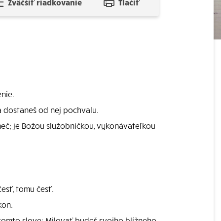
Zväčšiť riadkovanie
Tlačiť
enie.
 a dostaneš od nej pochvalu.
meč; je Božou služobníčkou, vykonávateľkou
esť, tomu česť.
kon.
tomto slove: Milovať budeš svojho blížneho