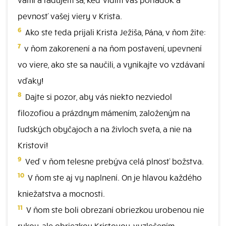
pevnosť vašej viery v Krista.
6
Ako ste teda prijali Krista Ježiša, Pána, v ňom žite:
7
v ňom zakorenení a na ňom postavení, upevnení
vo viere, ako ste sa naučili, a vynikajte vo vzdávaní
vďaky!
8
Dajte si pozor, aby vás niekto nezviedol
filozofiou a prázdnym mámením, založeným na
ľudských obyčajoch a na živloch sveta, a nie na
Kristovi!
9
Veď v ňom telesne prebýva celá plnosť božstva.
10
V ňom ste aj vy naplnení. On je hlavou každého
kniežatstva a mocnosti.
11
V ňom ste boli obrezaní obriezkou urobenou nie
rukou, ale obriezkou Kristovou, vyzlečením