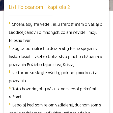
List Kolosanom - kapitola 2
1
Chcem, aby ste vedeli, akú starosť mám o vás aj o
Laodicejčanov i o mnohých, čo ani nevideli moju
telesnú tvár,
2
aby sa potešili ich srdcia a aby tesne spojení v
láske dosiahli všetko bohatstvo plného chápania a
poznania Božieho tajomstva, Krista,
3
v ktorom sú skryté všetky poklady múdrosti a
poznania.
4
Toto hovorím, aby vás nik nezviedol peknými
rečami.
5
Lebo aj keď som telom vzdialený, duchom som s
vami a radujem sa, keď vidím váš poriadok a