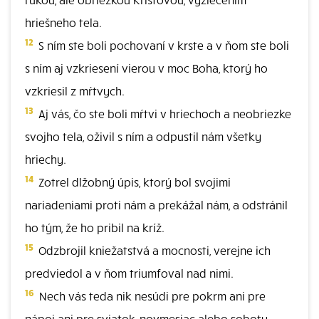
hriešneho tela.
12
S ním ste boli pochovaní v krste a v ňom ste boli
s ním aj vzkriesení vierou v moc Boha, ktorý ho
vzkriesil z mŕtvych.
13
Aj vás, čo ste boli mŕtvi v hriechoch a neobriezke
svojho tela, oživil s ním a odpustil nám všetky
hriechy.
14
Zotrel dlžobný úpis, ktorý bol svojimi
nariadeniami proti nám a prekážal nám, a odstránil
ho tým, že ho pribil na kríž.
15
Odzbrojil kniežatstvá a mocnosti, verejne ich
predviedol a v ňom triumfoval nad nimi.
16
Nech vás teda nik nesúdi pre pokrm ani pre
nápoj ani pre sviatok, novmesiac alebo soboty,