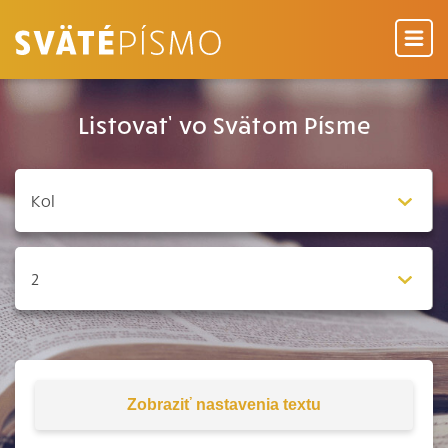
Listovať vo Svätom Písme
Zobraziť
nastavenia textu