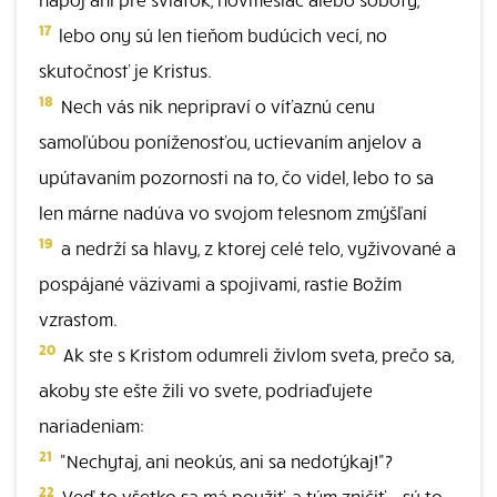
17
lebo ony sú len tieňom budúcich vecí, no
skutočnosť je Kristus.
18
Nech vás nik nepripraví o víťaznú cenu
samoľúbou poníženosťou, uctievaním anjelov a
upútavaním pozornosti na to, čo videl, lebo to sa
len márne nadúva vo svojom telesnom zmýšľaní
19
a nedrží sa hlavy, z ktorej celé telo, vyživované a
pospájané väzivami a spojivami, rastie Božím
vzrastom.
20
Ak ste s Kristom odumreli živlom sveta, prečo sa,
akoby ste ešte žili vo svete, podriaďujete
nariadeniam:
21
"Nechytaj, ani neokús, ani sa nedotýkaj!"?
22
Veď to všetko sa má použiť, a tým zničiť - sú to