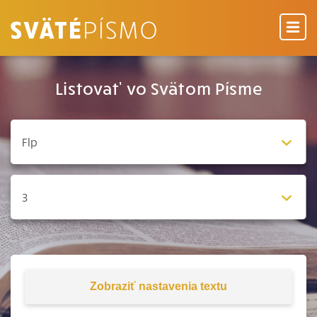
Listovať vo Svätom Písme
Zobraziť
nastavenia textu