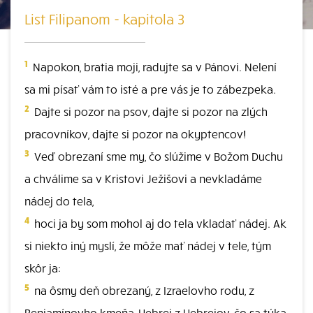
List Filipanom - kapitola 3
1
Napokon, bratia moji, radujte sa v Pánovi. Nelení
sa mi písať vám to isté a pre vás je to zábezpeka.
2
Dajte si pozor na psov, dajte si pozor na zlých
pracovníkov, dajte si pozor na okyptencov!
3
Veď obrezaní sme my, čo slúžime v Božom Duchu
a chválime sa v Kristovi Ježišovi a nevkladáme
nádej do tela,
4
hoci ja by som mohol aj do tela vkladať nádej. Ak
si niekto iný myslí, že môže mať nádej v tele, tým
skôr ja:
5
na ôsmy deň obrezaný, z Izraelovho rodu, z
Benjamínovho kmeňa, Hebrej z Hebrejov, čo sa týka