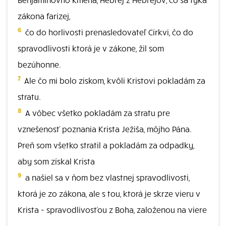
zákona farizej,
6
čo do horlivosti prenasledovateľ Cirkvi, čo do
spravodlivosti ktorá je v zákone, žil som
bezúhonne.
7
Ale čo mi bolo ziskom, kvôli Kristovi pokladám za
stratu.
8
A vôbec všetko pokladám za stratu pre
vznešenosť poznania Krista Ježiša, môjho Pána.
Preň som všetko stratil a pokladám za odpadky,
aby som získal Krista
9
a našiel sa v ňom bez vlastnej spravodlivosti,
ktorá je zo zákona, ale s tou, ktorá je skrze vieru v
Krista - spravodlivosťou z Boha, založenou na viere
-,