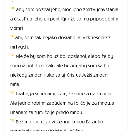
10
aby som poznal jeho, moc jeho zmŕtvychvstania
a účasť na jeho utrpení tým, že sa mu pripodobním
v smrti,
11
aby som tak nejako dosiahol aj vzkriesenie z
mŕtvych.
12
Nie že by som ho už bol dosiahol, alebo že by
som už bol dokonalý, ale bežím, aby som sa ho
niekedy zmocnil, ako sa aj Kristus Ježiš zmocnil
mňa.
13
bratia, ja si nenamýšľam, že som sa už zmocnil.
Ale jedno robím: zabúdam na to, čo je za mnou, a
uháňam za tým, čo je predo mnou.
14
Bežím k cieľu, za víťaznou cenou Božieho
povolania zhora v Kristovi Ježišovi.