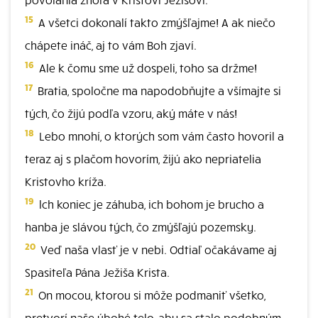
15
A všetci dokonalí takto zmýšľajme! A ak niečo
chápete ináč, aj to vám Boh zjaví.
16
Ale k čomu sme už dospeli, toho sa držme!
17
Bratia, spoločne ma napodobňujte a všímajte si
tých, čo žijú podľa vzoru, aký máte v nás!
18
Lebo mnohí, o ktorých som vám často hovoril a
teraz aj s plačom hovorím, žijú ako nepriatelia
Kristovho kríža.
19
lch koniec je záhuba, ich bohom je brucho a
hanba je slávou tých, čo zmýšľajú pozemsky.
20
Veď naša vlasť je v nebi. Odtiaľ očakávame aj
Spasiteľa Pána Ježiša Krista.
21
On mocou, ktorou si môže podmaniť všetko,
pretvorí naše úbohé telo, aby sa stalo podobným