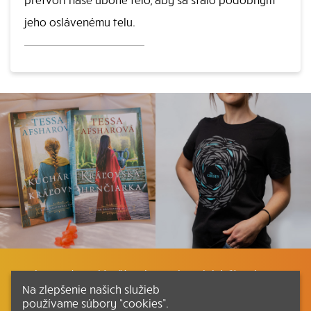
jeho oslávenému telu.
Listovať
Plán čítania
Liturgické čítania
Na zlepšenie našich služieb
používame súbory “cookies”.
Kontakt
Ako čítať bibliu
Katechizmus