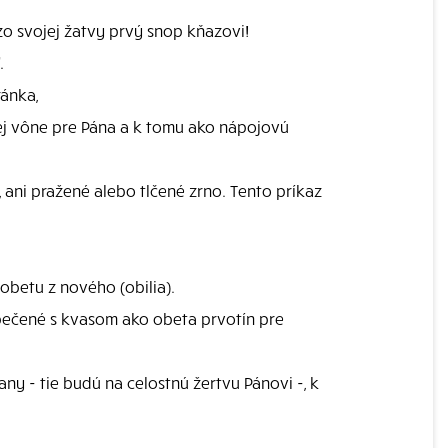
zo svojej žatvy prvý snop kňazovi!
.
ránka,
ej vône pre Pána a k tomu ako nápojovú
 ani pražené alebo tlčené zrno. Tento príkaz
obetu z nového (obilia).
upečené s kvasom ako obeta prvotín pre
 - tie budú na celostnú žertvu Pánovi -, k