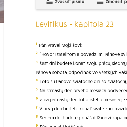
Zväčšiť písmo
Zmenšiť 
Levitikus - kapitola 23
1
Pán vravel Mojžišovi:
2
"Hovor Izraelitom a povedz im: Pánove svi
3
šesť dní budete konať svoju prácu, siedm
Pánova sobota, odpočinok vo všetkých vaši
4
Toto sú Pánove sviatočné dni so sviatočn
5
Na štrnásty deň prvého mesiaca podveče
6
a na pätnásty deň toho istého mesiaca je
7
V prvý deň budete konať sväté zhromažden
8
Sedem dní budete prinášať Pánovi zápalné
9
Pán vravel Mojžišovi: