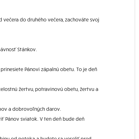
d večera do druhého večera, zachováte svoj
lávnosť Stánkov.
rinesiete Pánovi zápalnú obetu. To je deň
elostnú žertvu, potravinovú obetu, žertvu a
ubov a dobrovoľných darov.
iť Pánov sviatok. V ten deň bude deň
rbinu od potoka a budete sa veseliť pred