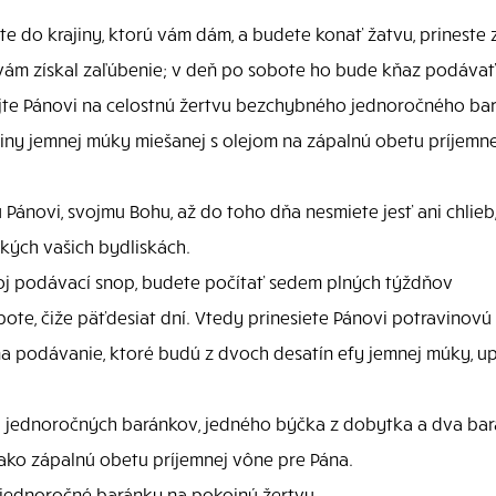
e do krajiny, ktorú vám dám, a budete konať žatvu, prineste 
ám získal zaľúbenie; v deň po sobote ho bude kňaz podávať
ujte Pánovi na celostnú žertvu bezchybného jednoročného ba
ny jemnej múky miešanej s olejom na zápalnú obetu príjemn
ánovi, svojmu Bohu, až do toho dňa nesmiete jesť ani chlieb,
kých vašich bydliskách.
oj podávací snop, budete počítať sedem plných týždňov
ote, čiže päťdesiat dní. Vtedy prinesiete Pánovi potravinovú 
 na podávanie, ktoré budú z dvoch desatín efy jemnej múky, 
jednoročných baránkov, jedného býčka z dobytka a dva barany
ko zápalnú obetu príjemnej vône pre Pána.
 jednoročné baránky na pokojnú žertvu.