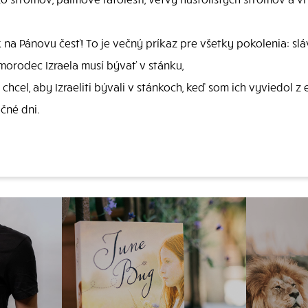
 na Pánovu česť! To je večný príkaz pre všetky pokolenia: sl
orodec Izraela musí bývať v stánku,
hcel, aby Izraeliti bývali v stánkoch, keď som ich vyviedol z e
čné dni.