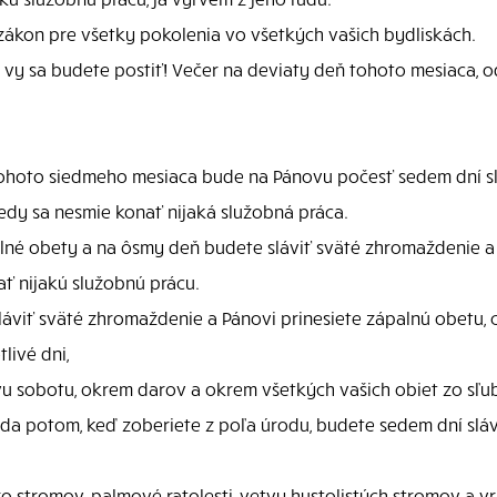
 zákon pre všetky pokolenia vo všetkých vašich bydliskách.
y sa budete postiť! Večer na deviaty deň tohoto mesiaca, o
tohoto siedmeho mesiaca bude na Pánovu počesť sedem dní s
dy sa nesmie konať nijaká služobná práca.
é obety a na ôsmy deň budete sláviť sväté zhromaždenie a p
ť nijakú služobnú prácu.
áviť sväté zhromaždenie a Pánovi prinesiete zápalnú obetu, c
livé dni,
vu sobotu, okrem darov a okrem všetkých vašich obiet zo sľ
a potom, keď zoberiete z poľa úrodu, budete sedem dní sláv
zo stromov, palmové ratolesti, vetvy hustolistých stromov a v