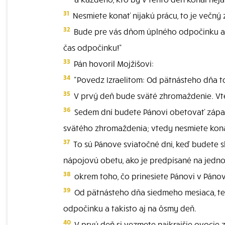
31
Nesmiete konať nijakú prácu, to je večný
32
Bude pre vás dňom úplného odpočinku a v
čas odpočinku!"
33
Pán hovoril Mojžišovi:
34
"Povedz Izraelitom: Od pätnásteho dňa 
35
V prvý deň bude sväté zhromaždenie. Vte
36
Sedem dní budete Pánovi obetovať zápaln
svätého zhromaždenia; vtedy nesmiete kona
37
To sú Pánove sviatočné dni, keď budete sl
nápojovú obetu, ako je predpísané na jednot
38
okrem toho, čo prinesiete Pánovi v Páno
39
Od pätnásteho dňa siedmeho mesiaca, ted
odpočinku a takisto aj na ôsmy deň.
40
V prvý deň si vezmete najkrajšie ovocie 