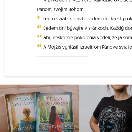
Pánom, svojím Bohom.
41
Tento sviatok slávte sedem dní každý rok
42
Sedem dní bývajte v stánkoch. Každý dom
43
aby neskoršie pokolenia vedeli, že ja som c
44
A Mojžiš vyhlásil Izraelitom Pánove sviato