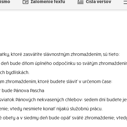
písmo
Zalomenie textu
Čísla veršov
atky, ktoré zasvätíte slávnostným zhromaždením, sú tieto:
y deň bude dňom úplného odpočinku so svätým zhromaždením. 
ch bydliskách.
ým zhromaždením, ktoré budete sláviť v určenom čase:
r bude Pánova Pascha
 sviatok Pánových nekvasených chlebov: sedem dní budete je
ie; vtedy nesmiete konať nijakú služobnú prácu.
 obety a v siedmy deň bude opäť sväté zhromaždenie; vtedy