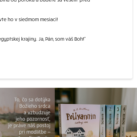
ávte ho v siedmom mesiaci!
gyptskej krajiny. Ja, Pán, som váš Boh!"