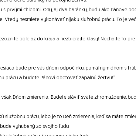
s prvými chlebmi. Ony, aj dva baránky, budú ako Pánove pod
e. Vtedy nesmiete vykonávať nijakú služobnú prácu. To je ve
nezožnite pole až do kraja a nezbierajte klasy! Nechajte to p
mesiaca bude pre vás dňom odpočinku, pamätným dňom s trú
ú prácu a budete Pánovi obetovať zápalnú žertvu!"
však Dňom zmierenia. Budete sláviť sväté zhromaždenie, bude
ú služobnú prácu, lebo je to Deň zmierenia, keď sa máte zmier
, bude vyhubený zo svojho ľudu
kú služobnú prácu, ja vyrvem z jeho ľudu.