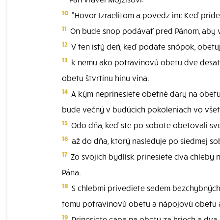
10
"Hovor Izraelitom a povedz im: Keď prídet
11
On bude snop podávať pred Pánom, aby v
12
V ten istý deň, keď podáte snôpok, obet
13
k nemu ako potravinovú obetu dve desati
obetu štvrtinu hinu vína.
14
A kým neprinesiete obetné dary na obetu P
bude večný v budúcich pokoleniach vo všet
15
Odo dňa, keď ste po sobote obetovali sv
16
až do dňa, ktorý nasleduje po siedmej sob
17
Zo svojich bydlísk prinesiete dva chleby
Pána.
18
S chlebmi privediete sedem bezchybných 
tomu potravinovú obetu a nápojovú obetu a
19
Prinesiete capa na obetu za hriech a dva