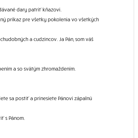
ávané dary patriť kňazovi.
čný príkaz pre všetky pokolenia vo všetkých
re chudobných a cudzincov. Ja Pán, som váš
bením a so svätým zhromaždením.
te sa postiť a prinesiete Pánovi zápalnú
iť s Pánom.