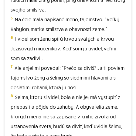
svojho smilstva.
5
Na čele mala napísané meno, tajomstvo: "Veľký
Babylon, matka smilstva a ohavností zeme."
6
I videl som ženu spitú krvou svätých a krvou
Ježišových mučeníkov. Keď som ju uvidel, veľmi
som sa zadivil.
7
Ale anjel mi povedal: "Prečo sa divíš? Ja ti poviem
tajomstvo ženy a šelmy so siedmimi hlavami a s
desiatimi rohami, ktorá ju nosí.
8
Šelma, ktorú si videl, bola a nie je; má vystúpiť z
priepasti a pôjde do záhuby. A obyvatelia zeme,
ktorých mená nie sú zapísané v knihe života od
ustanovenia sveta, budú sa diviť, keď uvidia šelmu,
že bola a nie je, a zasa bude.