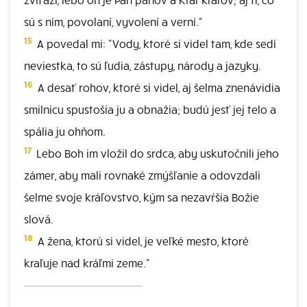
sú s ním, povolaní, vyvolení a verní."
15
A povedal mi: "Vody, ktoré si videl tam, kde sedí
neviestka, to sú ľudia, zástupy, národy a jazyky.
16
A desať rohov, ktoré si videl, aj šelma znenávidia
smilnicu spustošia ju a obnažia; budú jesť jej telo a
spália ju ohňom.
17
Lebo Boh im vložil do srdca, aby uskutočnili jeho
zámer, aby mali rovnaké zmýšľanie a odovzdali
šelme svoje kráľovstvo, kým sa nezavŕšia Božie
slová.
18
A žena, ktorú si videl, je veľké mesto, ktoré
kraľuje nad kráľmi zeme."