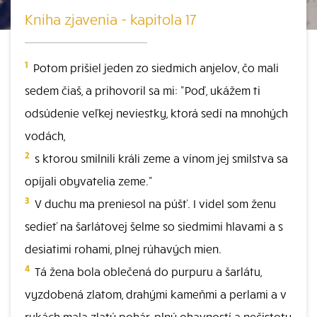
Kniha zjavenia - kapitola 17
1
Potom prišiel jeden zo siedmich anjelov, čo mali
sedem čiaš, a prihovoril sa mi: "Poď, ukážem ti
odsúdenie veľkej neviestky, ktorá sedí na mnohých
vodách,
2
s ktorou smilnili králi zeme a vínom jej smilstva sa
opíjali obyvatelia zeme."
3
V duchu ma preniesol na púšť. I videl som ženu
sedieť na šarlátovej šelme so siedmimi hlavami a s
desiatimi rohami, plnej rúhavých mien.
4
Tá žena bola oblečená do purpuru a šarlátu,
vyzdobená zlatom, drahými kameňmi a perlami a v
rukách mala zlatý pohár, plný ohavností a nečistoty