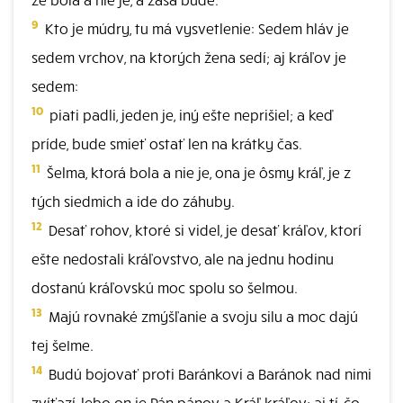
9
Kto je múdry, tu má vysvetlenie: Sedem hláv je
sedem vrchov, na ktorých žena sedí; aj kráľov je
sedem:
10
piati padli, jeden je, iný ešte neprišiel; a keď
príde, bude smieť ostať len na krátky čas.
11
Šelma, ktorá bola a nie je, ona je ôsmy kráľ, je z
tých siedmich a ide do záhuby.
12
Desať rohov, ktoré si videl, je desať kráľov, ktorí
ešte nedostali kráľovstvo, ale na jednu hodinu
dostanú kráľovskú moc spolu so šelmou.
13
Majú rovnaké zmýšľanie a svoju silu a moc dajú
tej šeIme.
14
Budú bojovať proti Baránkovi a Baránok nad nimi
zvíťazí, lebo on je Pán pánov a Kráľ kráľov; aj tí, čo