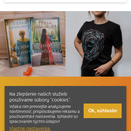
Listovať
Plán čítania
Liturgické čítania
Na zlepšenie našich služieb
používame súbory “cookies”.
Kontakt
Ako čítať bibliu
Katechizmus
Vďaka nim presnejšie analyzujeme
Ok, súhlasím
návštevnosť, prispôsobujeme reklamu a
používateľské nastavenia. Súhlasíte so
Tlačená verzia Písma
spracovaním týchto údajov?
Vlastné nastavenia.
© 2026 svatepismo.sk |
Všetky práva vyhradené
| Táto stránka