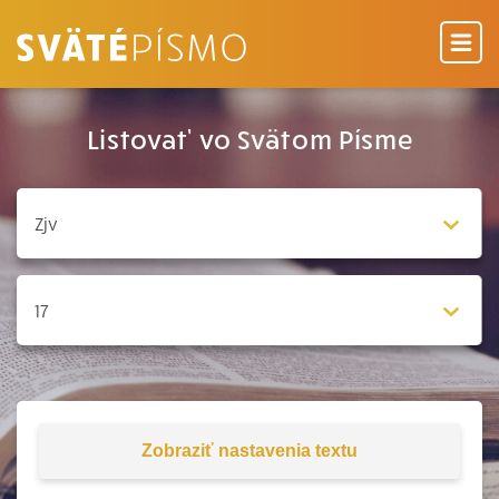
Listovať vo Svätom Písme
Zobraziť
nastavenia textu