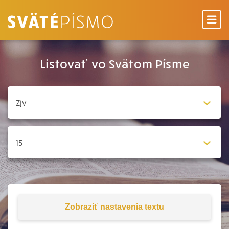
Listovať vo Svätom Písme
Zobraziť
nastavenia textu