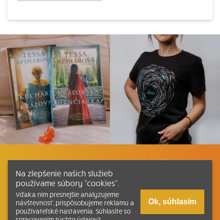
Listovať
Plán čítania
Liturgické čítania
Na zlepšenie našich služieb
používame súbory “cookies”.
Kontakt
Ako čítať bibliu
Katechizmus
Vďaka nim presnejšie analyzujeme
Ok, súhlasím
návštevnosť, prispôsobujeme reklamu a
používateľské nastavenia. Súhlasíte so
Tlačená verzia Písma
spracovaním týchto údajov?