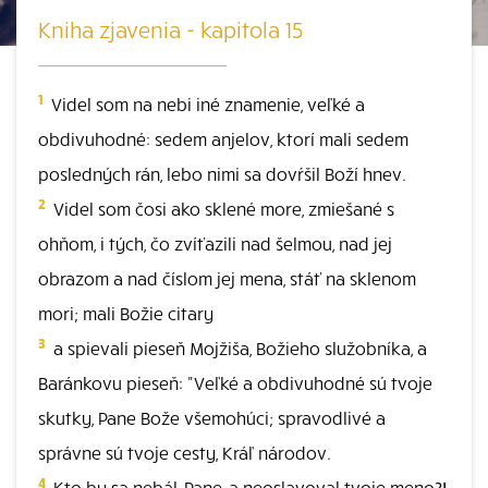
Kniha zjavenia - kapitola 15
1
Videl som na nebi iné znamenie, veľké a
obdivuhodné: sedem anjelov, ktorí mali sedem
posledných rán, lebo nimi sa dovŕšil Boží hnev.
2
Videl som čosi ako sklené more, zmiešané s
ohňom, i tých, čo zvíťazili nad šelmou, nad jej
obrazom a nad číslom jej mena, stáť na sklenom
mori; mali Božie citary
3
a spievali pieseň Mojžiša, Božieho služobníka, a
Baránkovu pieseň: "Veľké a obdivuhodné sú tvoje
skutky, Pane Bože všemohúci; spravodlivé a
správne sú tvoje cesty, Kráľ národov.
4
Kto by sa nebál, Pane, a neoslavoval tvoje meno?!