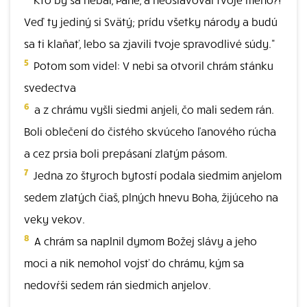
Veď ty jediný si Svätý; prídu všetky národy a budú
sa ti klaňať, lebo sa zjavili tvoje spravodlivé súdy."
5
Potom som videl: V nebi sa otvoril chrám stánku
svedectva
6
a z chrámu vyšli siedmi anjeli, čo mali sedem rán.
Boli oblečení do čistého skvúceho ľanového rúcha
a cez prsia boli prepásaní zlatým pásom.
7
Jedna zo štyroch bytostí podala siedmim anjelom
sedem zlatých čiaš, plných hnevu Boha, žijúceho na
veky vekov.
8
A chrám sa naplnil dymom Božej slávy a jeho
moci a nik nemohol vojsť do chrámu, kým sa
nedovŕši sedem rán siedmich anjelov.