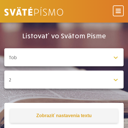
Listovať vo Svätom Písme
Zobraziť
nastavenia textu