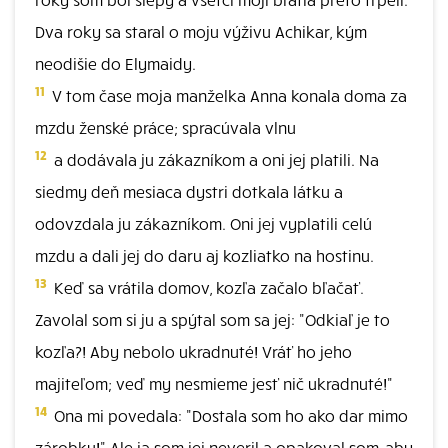
Dva roky sa staral o moju výživu Achikar, kým
neodišie do Elymaidy.
11
V tom čase moja manželka Anna konala doma za
mzdu ženské práce; spracúvala vlnu
12
a dodávala ju zákazníkom a oni jej platili. Na
siedmy deň mesiaca dystri dotkala látku a
odovzdala ju zákazníkom. Oni jej vyplatili celú
mzdu a dali jej do daru aj kozliatko na hostinu.
13
Keď sa vrátila domov, kozľa začalo bľačať.
Zavolal som si ju a spýtal som sa jej: "Odkiaľ je to
kozľa?! Aby nebolo ukradnuté! Vráť ho jeho
majiteľom; veď my nesmieme jesť nič ukradnuté!"
14
Ona mi povedala: "Dostala som ho ako dar mimo
zárobku!" Ale ja som jej neveril a opakoval som, aby