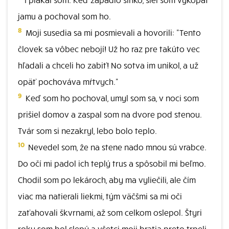
jamu a pochoval som ho.
8
Moji susedia sa mi posmievali a hovorili: "Tento
človek sa vôbec nebojí! Už ho raz pre takúto vec
hľadali a chceli ho zabiť! No sotva im unikol, a už
opäť pochováva mŕtvych."
9
Keď som ho pochoval, umyl som sa, v noci som
prišiel domov a zaspal som na dvore pod stenou.
Tvár som si nezakryl, lebo bolo teplo.
10
Nevedel som, že na stene nado mnou sú vrabce.
Do očí mi padol ich teplý trus a spôsobil mi beľmo.
Chodil som po lekároch, aby ma vyliečili, ale čím
viac ma natierali liekmi, tým väčšmi sa mi oči
zaťahovali škvrnami, až som celkom oslepol. Štyri
roky som bol slepý a všetci moji bratia preto trpeli.