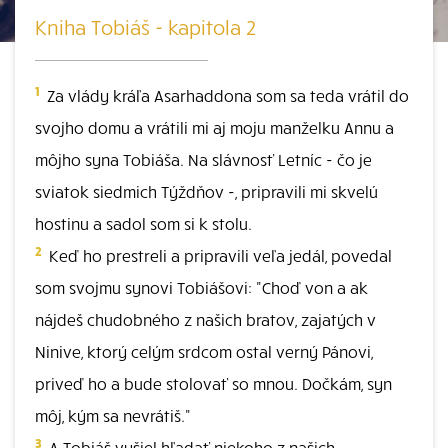
Kniha Tobiáš - kapitola 2
1
Za vlády kráľa Asarhaddona som sa teda vrátil do
svojho domu a vrátili mi aj moju manželku Annu a
môjho syna Tobiáša. Na slávnosť Letníc - čo je
sviatok siedmich Týždňov -, pripravili mi skvelú
hostinu a sadol som si k stolu.
2
Keď ho prestreli a pripravili veľa jedál, povedal
som svojmu synovi Tobiášovi: "Choď von a ak
nájdeš chudobného z našich bratov, zajatých v
Ninive, ktorý celým srdcom ostal verný Pánovi,
priveď ho a bude stolovať so mnou. Dočkám, syn
môj, kým sa nevrátiš."
3
A Tobiáš vyšiel hľadať niekoho z našich