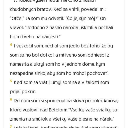
chudobných bratov. Keď sa vrátil, povedal mi:
"Otče!" Ja som mu odvetil: "Čo je, syn môj?" On
vravel: "Jedného z nášho národa uškrtili a nechali
ho mŕtveho na námestí."
4
I vyskočil som, nechal som jedlo bez toho, že by
som sa ho bol dotkol, a mŕtveho som odniesol z
námestia a ukryl som ho v jednom dome, kým
nezapadne slnko, aby som ho mohol pochovať.
5
Keď som sa vrátil, umyl som sa a v žalosti som
prijal pokrm.
6
Pri ňom som si spomenul na slová proroka Amosa,
ktoré vyslovil nad Betelom: "Všetky vaše sviatky sa
zmenia na smútok a všetky vaše piesne na nárek."
7
I plakal som. Keď zapadlo slnko, šiel som vykopať