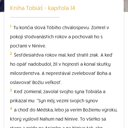
Kniha Tobiáš - kapitola 14
1
Tu končia slová Tóbiho chválospevu. Zomrel v
pokoji stodvanástich rokov a pochovali ho s
poctami v Ninive.
2
Šesťdesiatdva rokov mal, keď stratil zrak. A keď
ho opäť nadobudol, žil v hojnosti a konal skutky
milosrdenstva. A neprestával zvelebovať Boha a
oslavovať Božiu veľkosť.
3
Keď zomieral, zavolal svojho syna Tobiáša a
prikázal mu: "Syn môj, vezmi svojich synov
4
a choď do Médska, lebo ja verím Božiemu výroku,
ktorý vyslovil Nahum nad Ninive. To všetko sa
stane a príde na Asýrsko a na Ninive tak, ako