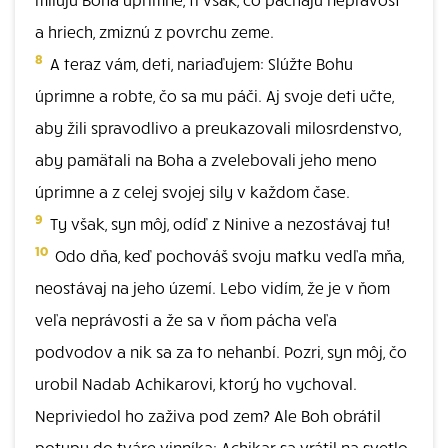
a hriech, zmiznú z povrchu zeme.
8
A teraz vám, deti, nariaďujem: Slúžte Bohu
úprimne a robte, čo sa mu páči. Aj svoje deti učte,
aby žili spravodlivo a preukazovali milosrdenstvo,
aby pamätali na Boha a zvelebovali jeho meno
úprimne a z celej svojej sily v každom čase.
9
Ty však, syn môj, odíď z Ninive a nezostávaj tu!
10
Odo dňa, keď pochováš svoju matku vedľa mňa,
neostávaj na jeho území. Lebo vidím, že je v ňom
veľa neprávosti a že sa v ňom pácha veľa
podvodov a nik sa za to nehanbí. Pozri, syn môj, čo
urobil Nadab Achikarovi, ktorý ho vychoval.
Nepriviedol ho zaživa pod zem? Ale Boh obrátil
potupu do tváre vinníka: Achikar sa vrátil na svetlo