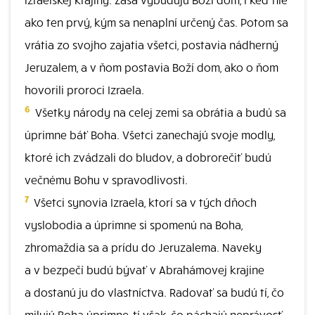
ako ten prvý, kým sa nenaplní určený čas. Potom sa
vrátia zo svojho zajatia všetci, postavia nádherný
Jeruzalem, a v ňom postavia Boží dom, ako o ňom
hovorili proroci Izraela.
6
Všetky národy na celej zemi sa obrátia a budú sa
úprimne báť Boha. Všetci zanechajú svoje modly,
ktoré ich zvádzali do bludov, a dobrorečiť budú
večnému Bohu v spravodlivosti.
7
Všetci synovia Izraela, ktorí sa v tých dňoch
vyslobodia a úprimne si spomenú na Boha,
zhromaždia sa a prídu do Jeruzalema. Naveky
a v bezpečí budú bývať v Abrahámovej krajine
a dostanú ju do vlastníctva. Radovať sa budú tí, čo
milujú Boha úprimne, tí však, čo páchajú neprávosť