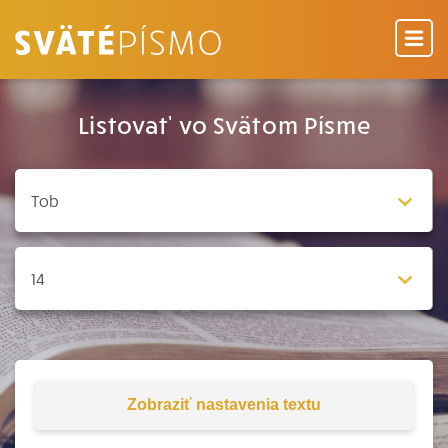
Listovať vo Svätom Písme
Zobraziť
nastavenia textu