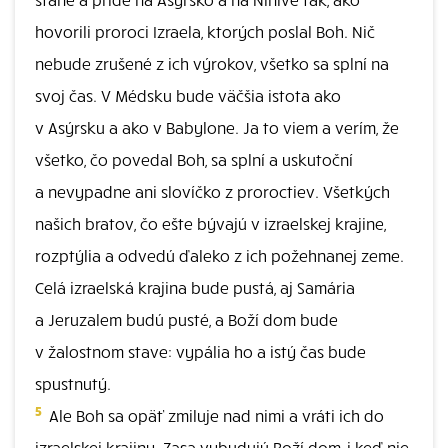
hovorili proroci Izraela, ktorých poslal Boh. Nič
nebude zrušené z ich výrokov, všetko sa splní na
svoj čas. V Médsku bude väčšia istota ako
v Asýrsku a ako v Babylone. Ja to viem a verím, že
všetko, čo povedal Boh, sa splní a uskutoční
a nevypadne ani slovíčko z proroctiev. Všetkých
našich bratov, čo ešte bývajú v izraelskej krajine,
rozptýlia a odvedú ďaleko z ich požehnanej zeme.
Celá izraelská krajina bude pustá, aj Samária
a Jeruzalem budú pusté, a Boží dom bude
v žalostnom stave: vypália ho a istý čas bude
spustnutý.
5
Ale Boh sa opäť zmiluje nad nimi a vráti ich do
izraelskej krajiny. Zasa vybudujú Boží dom, i keď nie