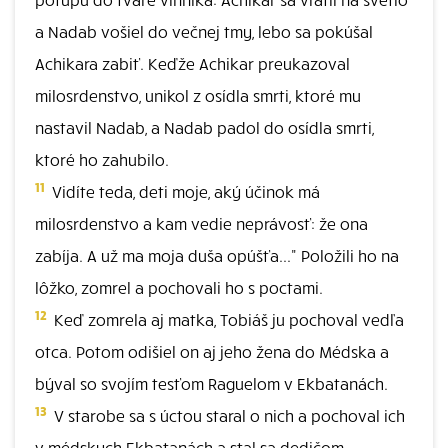
a Nadab vošiel do večnej tmy, lebo sa pokúšal
Achikara zabiť. Keďže Achikar preukazoval
milosrdenstvo, unikol z osídla smrti, ktoré mu
nastavil Nadab, a Nadab padol do osídla smrti,
ktoré ho zahubilo.
11
Vidíte teda, deti moje, aký účinok má
milosrdenstvo a kam vedie neprávosť: že ona
zabíja. A už ma moja duša opúšťa..." Položili ho na
lôžko, zomrel a pochovali ho s poctami.
12
Keď zomrela aj matka, Tobiáš ju pochoval vedľa
otca. Potom odišiel on aj jeho žena do Médska a
býval so svojím tesťom Raguelom v Ekbatanách.
13
V starobe sa s úctou staral o nich a pochoval ich
v médskych Ekbatanách a stal sa dedičom