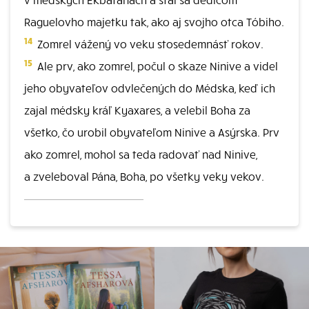
Raguelovho majetku tak, ako aj svojho otca Tóbiho.
14
Zomrel vážený vo veku stosedemnásť rokov.
15
Ale prv, ako zomrel, počul o skaze Ninive a videl
jeho obyvateľov odvlečených do Médska, keď ich
zajal médsky kráľ Kyaxares, a velebil Boha za
všetko, čo urobil obyvateľom Ninive a Asýrska. Prv
ako zomrel, mohol sa teda radovať nad Ninive,
a zveleboval Pána, Boha, po všetky veky vekov.